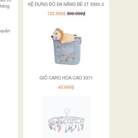
KỆ ĐỰNG ĐỒ ĐA NĂNG BÉ 2T 5560-2
không
153.000₫
300.000₫
i quần
GIỎ CARO HOA CAO 3371
43.600₫