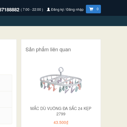
87188882
0
( 7:00 - 22:00 )
Đăng ký / Đăng nhập
Sản phẩm liên quan
MẮC DÙ VUÔNG ĐA SẮC 24 KẸP
2799
.
43.500₫