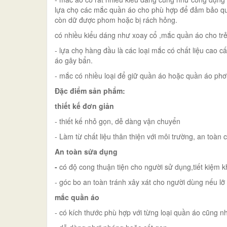
lựa chọ các mắc quần áo cho phù hợp để đảm bảo quầ
còn dữ được phom hoặc bị rách hỏng.
có nhiều kiểu dáng như xoay cổ ,mắc quần áo cho trẻ
- lựa chọ hàng đầu là các loại mắc có chất liệu cao 
áo gây bẩn.
- mắc có nhiều loại để giữ quần áo hoặc quần áo phơ
Đặc điểm sản phẩm:
thiết kế đơn giản
- thiết kế nhỏ gọn, dễ dàng vận chuyển
- Làm từ chất liệu thân thiện với môi trường, an toàn
An toàn sửa dụng
-
có độ cong thuận tiện cho người sử dụng,tiết kiệm 
- góc bo an toàn tránh xây xát cho người dùng nếu lỡ
mắc quần áo
- có kích thước phù hợp với từng loại quần áo cũng n