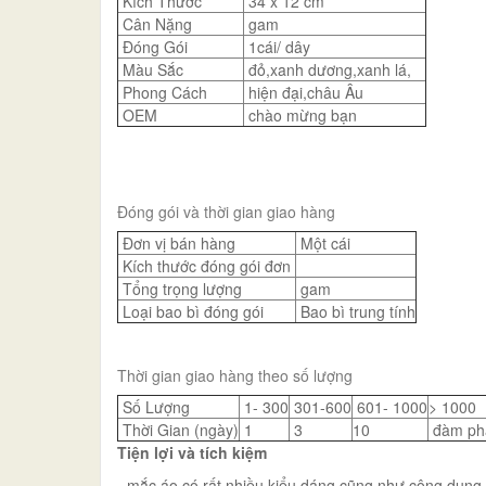
Kích Thước
34 x 12 cm
Cân Nặng
gam
Đóng Gói
1cái/ dây
Màu Sắc
đỏ,xanh dương,xanh lá,
Phong Cách
hiện đại,châu Âu
OEM
chào mừng bạn
Đóng gói và thời gian giao hàng
Đơn vị bán hàng
Một cái
Kích thước đóng gói đơn
Tổng trọng lượng
gam
Loại bao bì đóng gói
Bao bì trung tính
Thời gian giao hàng theo số lượng
Số Lượng
1- 300
301-600
601- 1000
> 1000
Thời Gian (ngày)
1
3
10
đàm ph
Tiện lợi và tích kiệm
- mắc áo có rất nhiều kiểu dáng cũng như công dụng