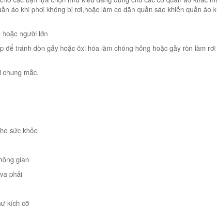
n áo khi phơi không bị rơi,hoặc làm co dãn quần sáo khiến quần áo 
 hoặc người lớn
cấp để tránh dòn gẫy hoặc ôxi hóa làm chóng hỏng hoặc gẫy ròn làm rơ
i chung mắc.
 cho sức khỏe
không gian
 va phải
hư kích cỡ