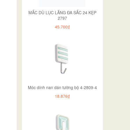
MẮC DÙ LỤC LĂNG ĐA SẮC 24 KẸP
2797
45.700₫
Móc dính nan dán tường bộ 4-2809-4
18.876₫