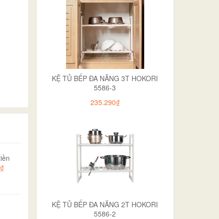
KỆ TỦ BẾP ĐA NĂNG 3T HOKORI
5586-3
235.290₫
iền
0₫
KỆ TỦ BẾP ĐA NĂNG 2T HOKORI
5586-2