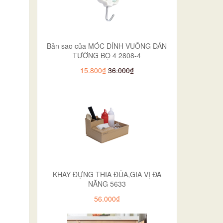
Bản sao của MÓC DÍNH VUÔNG DÁN
TƯỜNG BỘ 4 2808-4
15.800₫
36.000₫
KHAY ĐỰNG THIA ĐŨA,GIA VỊ ĐA
NĂNG 5633
56.000₫