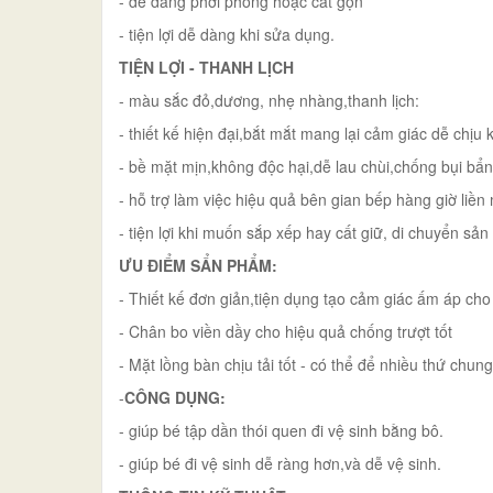
- dễ dàng phơi phóng hoặc cất gọn
- tiện lợi dễ dàng khi sửa dụng.
TIỆN LỢI - THANH LỊCH
- màu sắc đỏ,dương, nhẹ nhàng,thanh lịch:
- thiết kế hiện đại,bắt mắt mang lại cảm giác dễ chịu
- bề mặt mịn,không độc hại,dễ lau chùi,chống bụi b
- hỗ trợ làm việc hiệu quả bên gian bếp hàng giờ liề
- tiện lợi khi muốn sắp xếp hay cất giữ, di chuyển sả
ƯU ĐIỂM SẨN PHẨM:
- Thiết kế đơn giản,tiện dụng tạo cảm giác ấm áp cho
- Chân bo viền dầy cho hiệu quả chống trượt tốt
- Mặt lồng bàn chịu tải tốt - có thể để nhiều thứ chu
-
CÔNG DỤNG:
- giúp bé tập dần thói quen đi vệ sinh bằng bô.
- giúp bé đi vệ sinh dễ ràng hơn,và dễ vệ sinh.