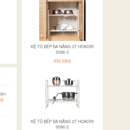
KỆ TỦ BẾP ĐA NĂNG 3T HOKORI
5586-3
235.290₫
iền
0₫
KỆ TỦ BẾP ĐA NĂNG 2T HOKORI
5586-2