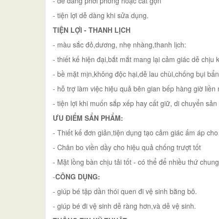
- dễ dàng phơi phóng hoặc cất gọn
- tiện lợi dễ dàng khi sửa dụng.
TIỆN LỢI - THANH LỊCH
- màu sắc đỏ,dương, nhẹ nhàng,thanh lịch:
- thiết kế hiện đại,bắt mắt mang lại cảm giác dễ chịu
- bề mặt mịn,không độc hại,dễ lau chùi,chống bụi b
- hỗ trợ làm việc hiệu quả bên gian bếp hàng giờ liề
- tiện lợi khi muốn sắp xếp hay cất giữ, di chuyển sả
ƯU ĐIỂM SẨN PHẨM:
- Thiết kế đơn giản,tiện dụng tạo cảm giác ấm áp cho
- Chân bo viền dầy cho hiệu quả chống trượt tốt
- Mặt lồng bàn chịu tải tốt - có thể để nhiều thứ chu
-
CÔNG DỤNG:
- giúp bé tập dần thói quen đi vệ sinh bằng bô.
- giúp bé đi vệ sinh dễ ràng hơn,và dễ vệ sinh.