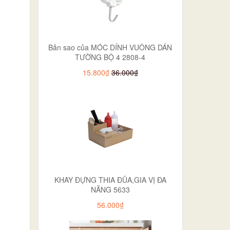
Bản sao của MÓC DÍNH VUÔNG DÁN
TƯỜNG BỘ 4 2808-4
15.800₫
36.000₫
KHAY ĐỰNG THIA ĐŨA,GIA VỊ ĐA
NĂNG 5633
56.000₫