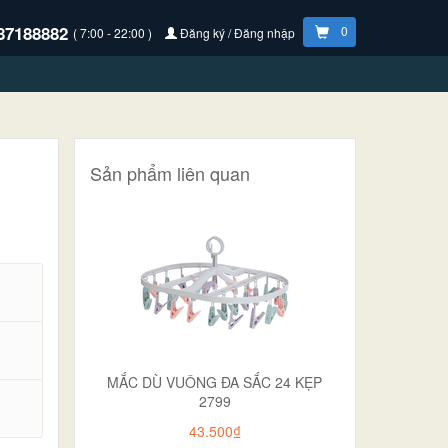
87188882
0
( 7:00 - 22:00 )
Đăng ký / Đăng nhập
Sản phẩm liên quan
MẮC DÙ VUÔNG ĐA SẮC 24 KẸP
2799
.
43.500₫