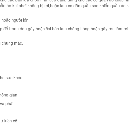
n áo khi phơi không bị rơi,hoặc làm co dãn quần sáo khiến quần áo 
 hoặc người lớn
cấp để tránh dòn gẫy hoặc ôxi hóa làm chóng hỏng hoặc gẫy ròn làm rơ
i chung mắc.
 cho sức khỏe
không gian
 va phải
hư kích cỡ