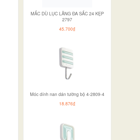
MẮC DÙ LỤC LĂNG ĐA SẮC 24 KẸP
2797
45.700₫
Móc dính nan dán tường bộ 4-2809-4
18.876₫