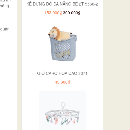
KỆ ĐỰNG ĐỒ ĐA NĂNG BÉ 2T 5560-2
không
153.000₫
300.000₫
i quần
GIỎ CARO HOA CAO 3371
43.600₫