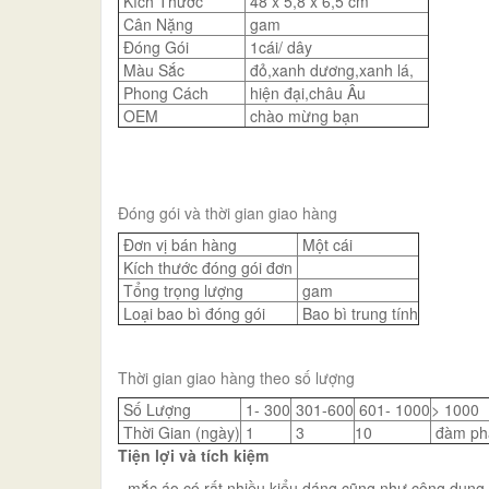
Kích Thước
48 x 5,8 x 6,5 cm
Cân Nặng
gam
Đóng Gói
1cái/ dây
Màu Sắc
đỏ,xanh dương,xanh lá,
Phong Cách
hiện đại,châu Âu
OEM
chào mừng bạn
Đóng gói và thời gian giao hàng
Đơn vị bán hàng
Một cái
Kích thước đóng gói đơn
Tổng trọng lượng
gam
Loại bao bì đóng gói
Bao bì trung tính
Thời gian giao hàng theo số lượng
Số Lượng
1- 300
301-600
601- 1000
> 1000
Thời Gian (ngày)
1
3
10
đàm ph
Tiện lợi và tích kiệm
- mắc áo có rất nhiều kiểu dáng cũng như công dụng