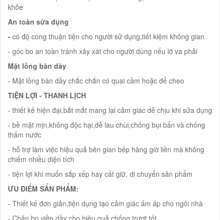
khỏe
An toàn sửa dụng
-
có độ cong thuận tiện cho người sử dụng,tiết kiệm không gian
- góc bo an toàn tránh xây xát cho người dùng nếu lỡ va phải
Mặt lồng bàn dày
- Mặt lồng bàn dầy chắc chắn có quai cầm hoặc để cheo
TIỆN LỢI - THANH LỊCH
- thiết kế hiện đại,bắt mắt mang lại cảm giác dễ chịu khi sửa dụng
- bề mặt mịn,không độc hại,dễ lau chùi,chống bụi bẩn và chống
thấm nước
- hỗ trợ làm việc hiệu quả bên gian bếp hàng giờ liền mà không
chiếm nhiều diện tích
- tiện lợi khi muốn sắp xếp hay cất giữ, di chuyển sản phẩm
ƯU ĐIỂM SẨN PHẨM:
- Thiết kế đơn giản,tiện dụng tạo cảm giác ấm áp cho ngôi nhà
- Chân bo viền dầy cho hiệu quả chống trượt tốt