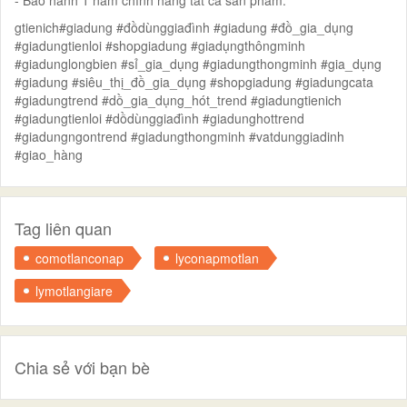
gtienich#giadung #đồdùnggiađình #giadung #đồ_gia_dụng
#giadungtienloi #shopgiadung #giadụngthôngminh
#giadunglongbien #sỉ_gia_dụng #giadungthongminh #gia_dụng
#giadung #siêu_thị_đồ_gia_dụng #shopgiadung #giadungcata
#giadungtrend #dồ_gia_dụng_hót_trend #giadungtienich
#giadungtienloi #dồdùnggiađình #giadunghottrend
#giadungngontrend #giadungthongminh #vatdunggiadinh
#giao_hàng
Tag liên quan
comotlanconap
lyconapmotlan
lymotlangiare
Chia sẻ với bạn bè