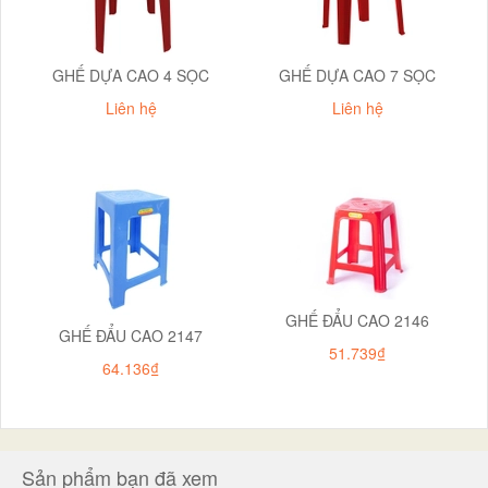
GHẾ DỰA CAO 4 SỌC
GHẾ DỰA CAO 7 SỌC
Liên hệ
Liên hệ
GHẾ ĐẨU CAO 2146
GHẾ ĐẨU CAO 2147
51.739₫
64.136₫
Sản phẩm bạn đã xem