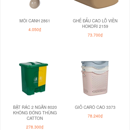
MÔI CANH 2861
GHẾ ĐẨU CAO LỖ VIỀN
HOKORI 2159
4.050₫
73.700₫
BẬT RÁC 2 NGĂN 8020
GIỎ CARÔ CAO 3373
KHÔNG ĐÓNG THÙNG
78.240₫
CATTON
278.300₫