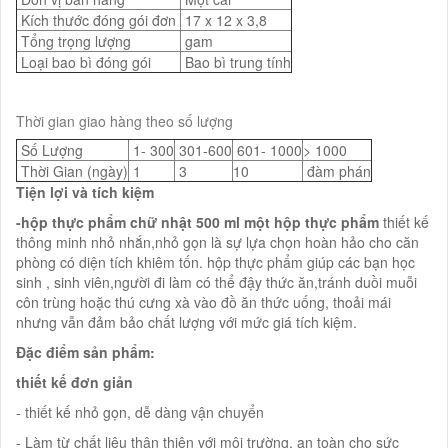
Kích thước đóng gói đơn
17 x 12 x 3,8
Tổng trọng lượng
gam
Loại bao bì đóng gói
Bao bì trung tính
Thời gian giao hàng theo số lượng
Số Lượng
1- 300
301-600
601- 1000
> 1000
Thời Gian (ngày)
1
3
10
đàm phán
Tiện lợi và tích kiệm
-hộp thực phẩm chữ nhật 500 ml một hộp thực phẩm
thiết kế
thông minh nhỏ nhắn,nhỏ gọn là sự lựa chọn hoàn hảo cho căn
phòng có diện tích khiêm tốn. hộp thực phẩm giúp các bạn học
sinh , sinh viên,người đi làm có thể đậy thức ăn,tránh duồi muỗi
côn trùng hoặc thú cưng xà vào đồ ăn thức uống, thoải mái
nhưng vẫn đảm bảo chất lượng với mức giá tích kiệm.
Đặc điểm sản phẩm:
thiết kế đơn giản
- thiết kế nhỏ gọn, dễ dàng vận chuyển
- Làm từ chất liệu thân thiện với môi trường, an toàn cho sức