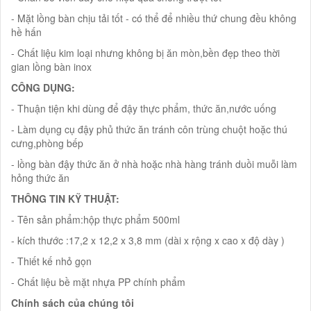
- Mặt lồng bàn chịu tải tốt - có thể để nhiều thứ chung đều không
hề hấn
- Chất liệu kim loại nhưng không bị ăn mòn,bền đẹp theo thời
gian lồng bàn inox
CÔNG DỤNG:
- Thuận tiện khi dùng để đậy thực phẩm, thức ăn,nước uống
- Làm dụng cụ đậy phủ thức ăn tránh côn trùng chuột hoặc thú
cưng,phòng bếp
- lồng bàn đậy thức ăn ở nhà hoặc nhà hàng tránh duồi muỗi làm
hỏng thức ăn
THÔNG TIN KỸ THUẬT:
- Tên sản phẩm:hộp thực phẩm 500ml
- kích thước :17,2 x 12,2 x 3,8 mm (dài x rộng x cao x độ dày )
- Thiết kế nhỏ gọn
- Chất liệu bề mặt nhựa PP chính phẩm
Chính sách của chúng tôi