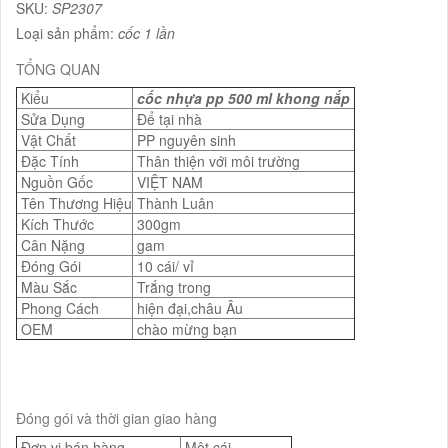
SKU:
SP2307
Loại sản phẩm:
cốc 1 lần
TỔNG QUAN
Kiểu
cốc nhựa pp 500 ml khong nắp
Sửa Dụng
Để tại nhà
Vật Chất
PP nguyên sinh
Đặc Tính
Thân thiện với môi trường
Nguồn Gốc
VIỆT NAM
Tên Thương Hiệu
Thành Luân
Kích Thước
300gm
Cân Nặng
gam
Đóng Gói
10 cái/ vỉ
Màu Sắc
Trắng trong
Phong Cách
hiện đại,châu Âu
OEM
chào mừng bạn
Đóng gói và thời gian giao hàng
Đơn vị bán hàng
Một cái