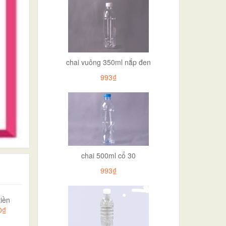
chai vuông 350ml nắp đen
993₫
chai 500ml cổ 30
993₫
iền
0₫