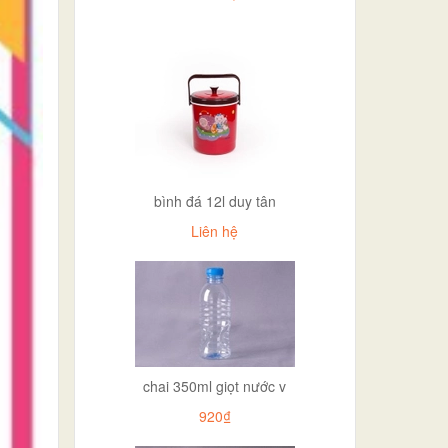
bình đá 12l duy tân
Liên hệ
chai 350ml giọt nước v
920₫