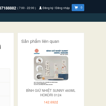
87188882
0
( 7:00 - 22:00 )
Đăng ký / Đăng nhập
Sản phẩm liên quan
i
BÌNH GIỮ NHIỆT SUNNY 460ML
HOKORI 0124
142.692₫
.