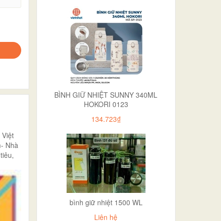
BÌNH GIỮ NHIỆT SUNNY 340ML
HOKORI 0123
134.723₫
 Việt
m- Nhà
tiêu,
.
bình giữ nhiệt 1500 WL
Liên hệ