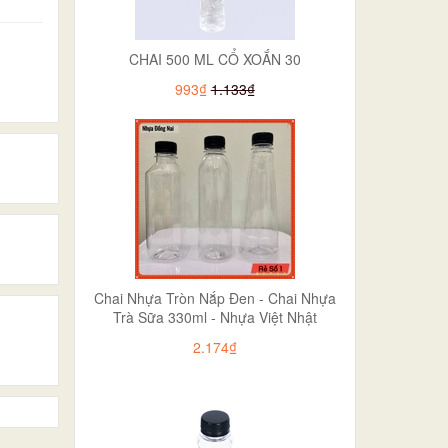
CHAI 500 ML CỔ XOẮN 30
993₫
1.133₫
Chai Nhựa Tròn Nắp Đen - Chai Nhựa
Trà Sữa 330ml - Nhựa Việt Nhật
2.174₫