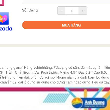
Số lượng
-
+
MUA HÀNG
qua trung gian✅ Hàng #chínhhãng, #đadạng có sẵn, đủ màuLọ tăm tiêu
HI TIẾT- Chất liệu: nhựa- Kích thước: Miệng 4,5 * Đáy 5,2 * Cao 8.5c
 trẻ trung hiện đại, phù hợp với mọi không gian gia đình bạn- Lọ đựng 
 chuyển 02 loại lỗ dùng sử dụng cho đựng Tăm hoặc đựng Tiêu đã xay