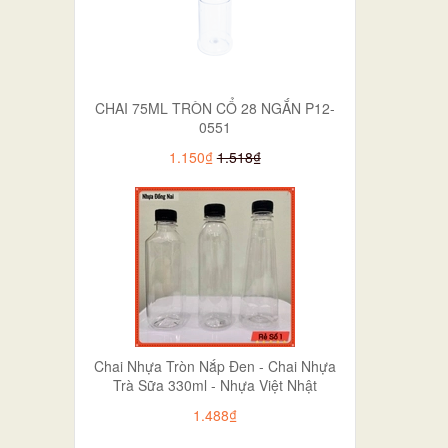
CHAI 75ML TRÒN CỔ 28 NGẮN P12-
0551
1.150₫
1.518₫
Chai Nhựa Tròn Nắp Đen - Chai Nhựa
Trà Sữa 330ml - Nhựa Việt Nhật
1.488₫