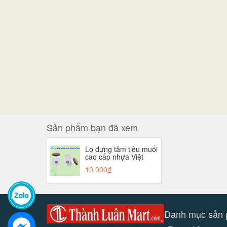
Sản phẩm bạn đã xem
Lọ đựng tăm tiêu muối
cao cấp nhựa Việt
Nhật Hũ đựng tăm, giá
10.000₫
rẻ
Danh mục sản