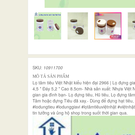
SKU:
10911700
MÔ TẢ SẢN PHẨM
Lọ tăm tiêu Việt Nhật kiểu hiện đại 2966 | Lọ đựng 
4,5 * Đáy 5,2 * Cao 8.5cm- Nhà sản xuất: Nhựa Việt N
gian gia đình bạn- Lọ đựng tiêu, Hũ tiêu, Lọ đựng t
Tăm hoặc đựng Tiêu đã xay.- Dùng để đựng hạt tiêu, đ
#lodungtieu #lodunggiavi #lọtămtiêuviệtnhật #việtnh
tin tưởng và ủng hộ shop trong suốt thời gian qua.