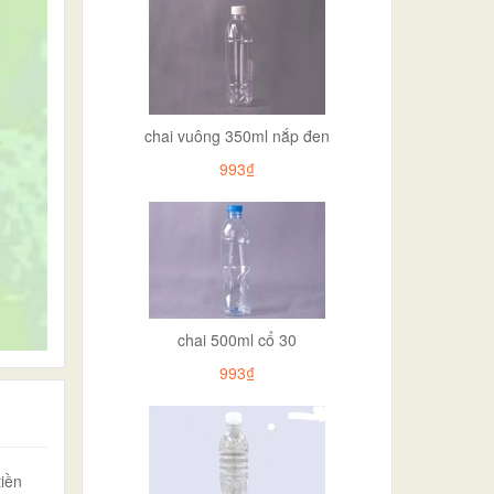
chai vuông 350ml nắp đen
993₫
chai 500ml cổ 30
993₫
iền