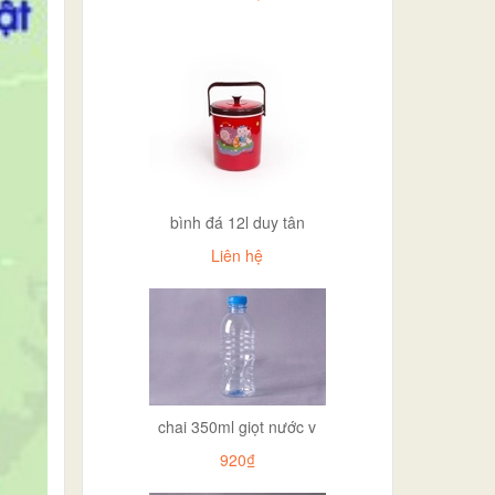
bình đá 12l duy tân
Liên hệ
chai 350ml giọt nước v
920₫