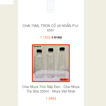
CHAI 75ML TRÒN CỔ 28 NGẮN P12-
0551
1.150₫
1.518₫
Chai Nhựa Tròn Nắp Đen - Chai Nhựa
Trà Sữa 330ml - Nhựa Việt Nhật
1.488₫