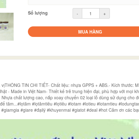
Số lượng
-
+
MUA HÀNG
gia vịTHÔNG TIN CHI TIẾT- Chất liệu: nhựa GPPS + ABS.- Kích thước: M
hật - Made in Việt Nam- Thiết kế trẻ trung hiện đại, phù hợp với mọi k
ăm Nhựa chất lượng cao, nắp xoay chuyển 02 loại lỗ dùng sử dụng cho 
ể tăm...#lọtăm #lọtămtiêu #lọtiêu #lotam #lotieu #lotamtieu #lodungt
ật #giamgia #giare #đạilý #khuyenmai #giatot #deal #hot Cảm ơn các bạ