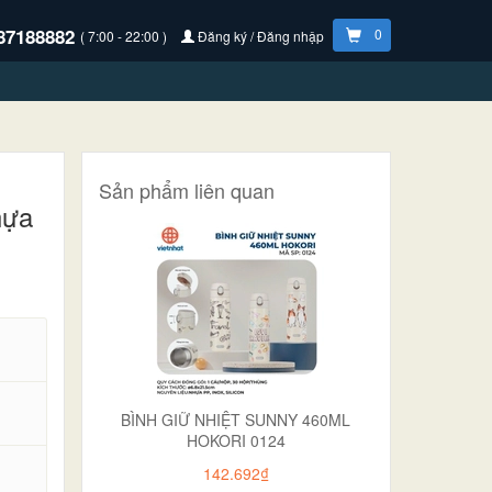
87188882
0
( 7:00 - 22:00 )
Đăng ký / Đăng nhập
Sản phẩm liên quan
hựa
BÌNH GIỮ NHIỆT SUNNY 460ML
HOKORI 0124
142.692₫
.