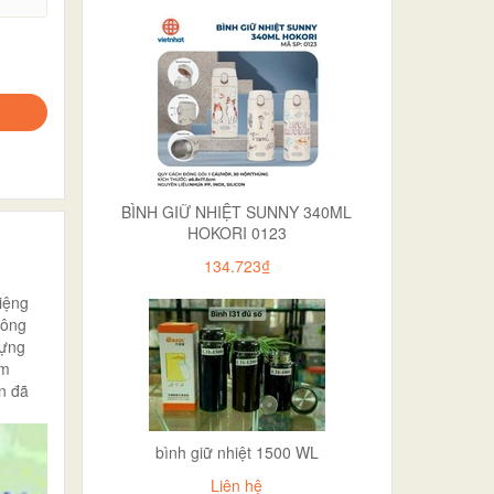
BÌNH GIỮ NHIỆT SUNNY 340ML
HOKORI 0123
134.723₫
iệng
hông
đựng
am
n đã
bình giữ nhiệt 1500 WL
Liên hệ