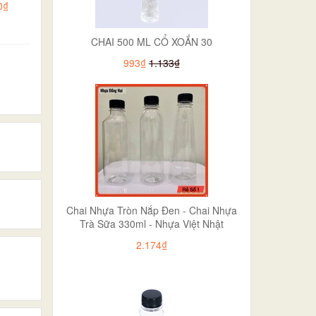
0₫
CHAI 500 ML CỔ XOẮN 30
993₫
1.133₫
Chai Nhựa Tròn Nắp Đen - Chai Nhựa
Trà Sữa 330ml - Nhựa Việt Nhật
2.174₫