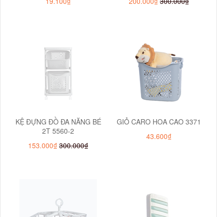
19.100₫
200.000₫
300.000₫
KỆ ĐỰNG ĐỒ ĐA NĂNG BÉ
GIỎ CARO HOA CAO 3371
2T 5560-2
43.600₫
153.000₫
300.000₫