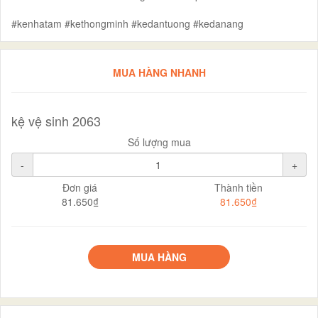
#kenhatam #kethongminh #kedantuong #kedanang
MUA HÀNG NHANH
kệ vệ sinh 2063
Số lượng mua
-
+
Đơn giá
Thành tiền
81.650₫
81.650₫
MUA HÀNG