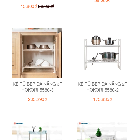
15.800₫
36.000₫
KỆ TỦ BẾP ĐA NĂNG 3T
KỆ TỦ BẾP ĐA NĂNG 2T
HOKORI 5586-3
HOKORI 5586-2
235.290₫
175.835₫