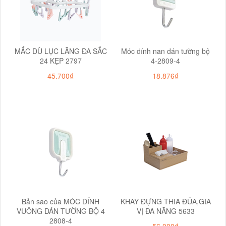
MẮC DÙ LỤC LĂNG ĐA SẮC
Móc dính nan dán tường bộ
24 KẸP 2797
4-2809-4
45.700₫
18.876₫
Bản sao của MÓC DÍNH
KHAY ĐỰNG THIA ĐŨA,GIA
VUÔNG DÁN TƯỜNG BỘ 4
VỊ ĐA NĂNG 5633
2808-4
56.000₫