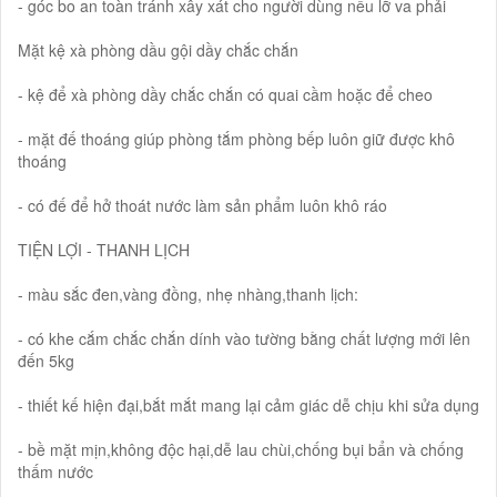
- góc bo an toàn tránh xây xát cho người dùng nếu lỡ va phải
Mặt kệ xà phòng dầu gội dầy chắc chắn
- kệ để xà phòng dầy chắc chắn có quai cầm hoặc để cheo
- mặt đế thoáng giúp phòng tắm phòng bếp luôn giữ được khô
thoáng
- có đế để hở thoát nước làm sản phẩm luôn khô ráo
TIỆN LỢI - THANH LỊCH
- màu sắc đen,vàng đồng, nhẹ nhàng,thanh lịch:
- có khe cắm chắc chắn dính vào tường bằng chất lượng mới lên
đến 5kg
- thiết kế hiện đại,bắt mắt mang lại cảm giác dễ chịu khi sửa dụng
- bề mặt mịn,không độc hại,dễ lau chùi,chống bụi bẩn và chống
thấm nước