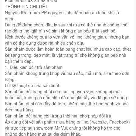
Kích thước: 48*33*58.5 CM
THÔNG TIN CHI TIẾT
Nguyên liệu: nhựa PP nguyên sinh. đảm bảo an toàn khi sử
dụng.
Dùng để đựng chén, đĩa, ly sau khi rửa có thể nhanh chóng khô
ráo đồng thời giữ gìn vệ sinh không gian bếp thật sạch sẽ.
Kích thước không quá to vừa vặn với mọi không gian, nhưng bạn
vẫn có thể đựng được rất nhiều chén đĩa.
Sản phẩm được làm hoàn toàn bằng chất liệu nhựa cao cấp, thiết
kế sang trọng, đẹp mắt, là vật trang trí cho không gian bếp nhà
bạn thêm đẹp.
1. Điều kiện đổi/ trả sản phẩm
Sản phẩm không trùng khớp về màu sắc, mẫu mã, size theo đơn
hàng.
Lỗi kỹ thuật do nhà sản xuất.
Sản phẩm đổi hàng phải còn mới, nguyên vẹn, không bị rách
hoặc nứt, không có dấu hiệu đã qua giặt tẩy và đã qua sử dụng.
Sản phẩm phải còn đầy đủ tem, nhãn mác, thẻ bảo hành và hoá
đơn mua hàng.
Sản phẩm đổi hàng còn trong thời hạn cho phép đổi trả
Áp dụng đối với sản phẩm mua hàng online ( website, Facebook)
và trực tiếp tại showroom Mr Vui, chúng tôi không hỗ trợ cho
những đơn hàng mua tại địa điểm khác.