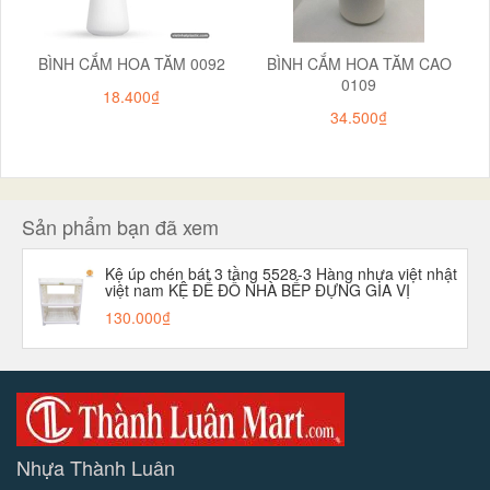
BÌNH CẮM HOA TĂM 0092
BÌNH CẮM HOA TĂM CAO
0109
18.400₫
34.500₫
Sản phẩm bạn đã xem
Kệ úp chén bát 3 tầng 5528-3 Hàng nhựa việt nhật
việt nam KỆ ĐỂ ĐỒ NHÀ BẾP ĐỰNG GIA VỊ
130.000₫
Nhựa Thành Luân