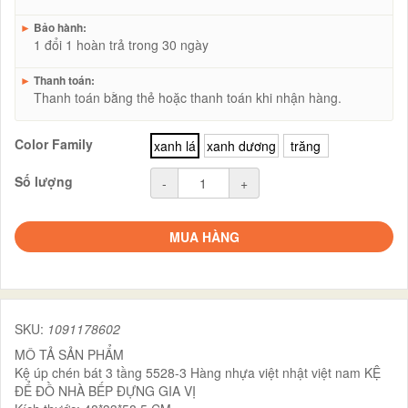
►
Bảo hành:
1 đổi 1 hoàn trả trong 30 ngày
►
Thanh toán:
Thanh toán bằng thẻ hoặc thanh toán khi nhận hàng.
Color Family
xanh lá
xanh dương
trăng
Số lượng
-
+
MUA HÀNG
SKU:
1091178602
MÔ TẢ SẢN PHẨM
Kệ úp chén bát 3 tầng 5528-3 Hàng nhựa việt nhật việt nam KỆ
ĐỂ ĐỒ NHÀ BẾP ĐỰNG GIA VỊ