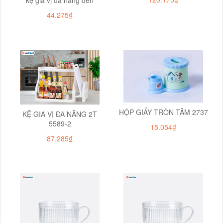
44.275₫
HỘP GIẤY TRÒN TĂM 2737
KỆ GIA VỊ ĐA NĂNG 2T
5589-2
15.054₫
87.285₫