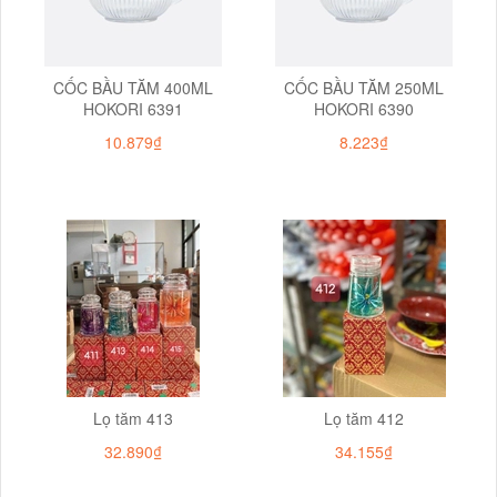
CỐC BẦU TĂM 400ML
CỐC BẦU TĂM 250ML
HOKORI 6391
HOKORI 6390
10.879₫
8.223₫
Lọ tăm 413
Lọ tăm 412
32.890₫
34.155₫