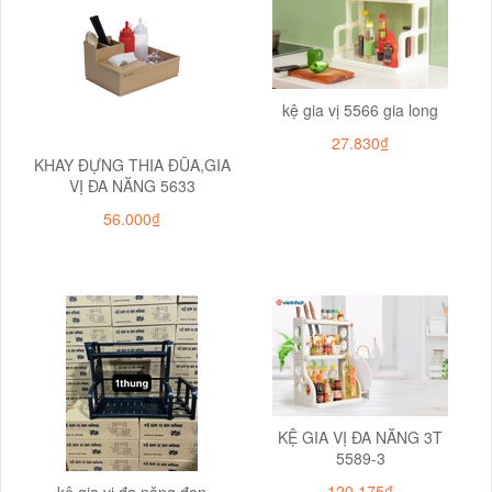
kệ gia vị 5566 gia long
27.830₫
KHAY ĐỰNG THIA ĐŨA,GIA
VỊ ĐA NĂNG 5633
56.000₫
KỆ GIA VỊ ĐA NĂNG 3T
5589-3
120.175₫
kệ gia vị đa năng đen