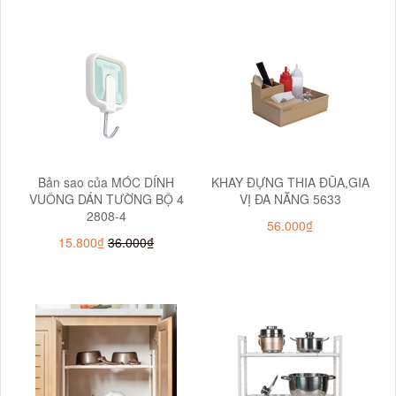
Bản sao của MÓC DÍNH
KHAY ĐỰNG THIA ĐŨA,GIA
VUÔNG DÁN TƯỜNG BỘ 4
VỊ ĐA NĂNG 5633
2808-4
56.000₫
15.800₫
36.000₫