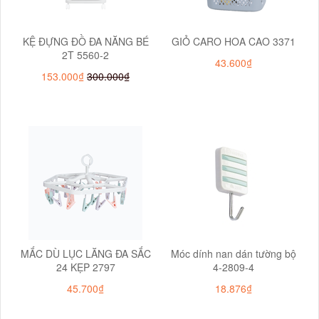
KỆ ĐỰNG ĐỒ ĐA NĂNG BÉ
GIỎ CARO HOA CAO 3371
2T 5560-2
43.600₫
153.000₫
300.000₫
MẮC DÙ LỤC LĂNG ĐA SẮC
Móc dính nan dán tường bộ
24 KẸP 2797
4-2809-4
45.700₫
18.876₫