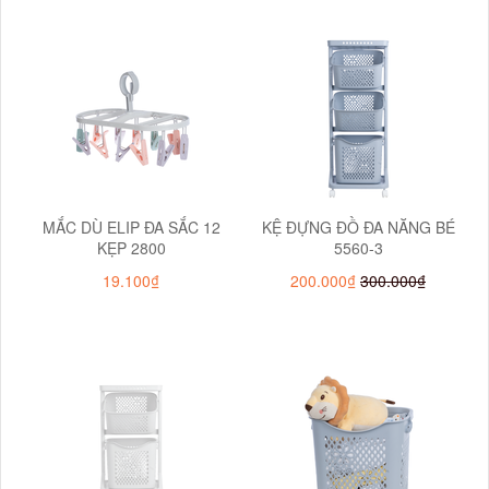
MẮC DÙ ELIP ĐA SẮC 12
KỆ ĐỰNG ĐỒ ĐA NĂNG BÉ
KẸP 2800
5560-3
19.100₫
200.000₫
300.000₫