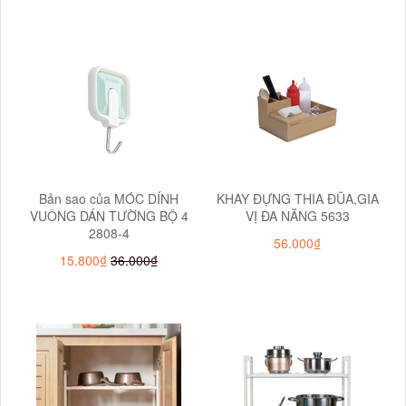
Bản sao của MÓC DÍNH
KHAY ĐỰNG THIA ĐŨA,GIA
VUÔNG DÁN TƯỜNG BỘ 4
VỊ ĐA NĂNG 5633
2808-4
56.000₫
15.800₫
36.000₫