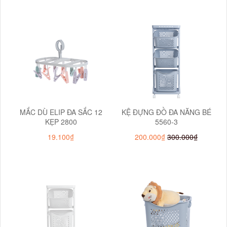
MẮC DÙ ELIP ĐA SẮC 12
KỆ ĐỰNG ĐỒ ĐA NĂNG BÉ
KẸP 2800
5560-3
19.100₫
200.000₫
300.000₫