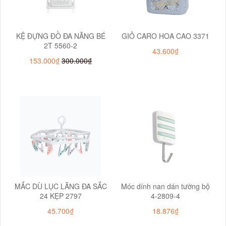
KỆ ĐỰNG ĐỒ ĐA NĂNG BÉ
GIỎ CARO HOA CAO 3371
2T 5560-2
43.600₫
153.000₫
300.000₫
MẮC DÙ LỤC LĂNG ĐA SẮC
Móc dính nan dán tường bộ
24 KẸP 2797
4-2809-4
45.700₫
18.876₫