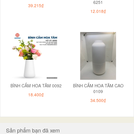
6251
39.215₫
12.018₫
BÌNH CẮM HOA TĂM 0092
BÌNH CẮM HOA TĂM CAO
0109
18.400₫
34.500₫
Sản phẩm bạn đã xem