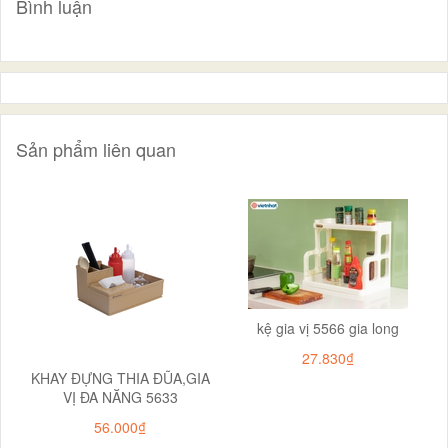
Bình luận
Sản phẩm liên quan
kệ gia vị 5566 gia long
27.830₫
KHAY ĐỰNG THIA ĐŨA,GIA
VỊ ĐA NĂNG 5633
56.000₫