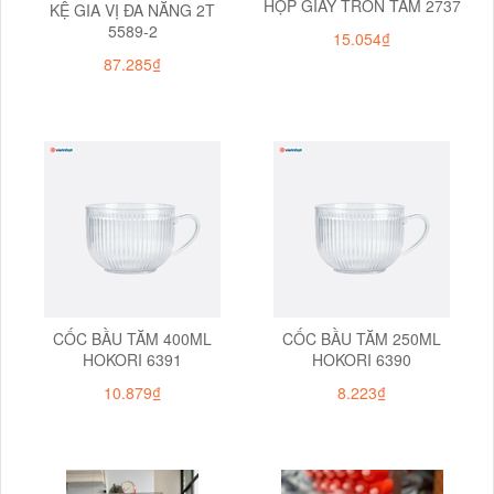
HỘP GIẤY TRÒN TĂM 2737
KỆ GIA VỊ ĐA NĂNG 2T
5589-2
15.054₫
87.285₫
CỐC BẦU TĂM 400ML
CỐC BẦU TĂM 250ML
HOKORI 6391
HOKORI 6390
10.879₫
8.223₫