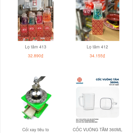
Lọ tăm 413
Lọ tăm 412
32.890₫
34.155₫
Cối xay tiêu to
CỐC VUÔNG TĂM 360ML