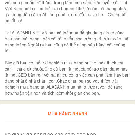
với mong muốn trở thành trung tâm mua sắm trực tuyến số 1 tại
Việt Nam,nơi bạn có thể lựa chọn mọi thứ,từ các mặt hàng nhựa
gia dụng đến các mặt hàng nhôm,inox,đồ mẹ và bé... Chúng tôi
có tất cả!
Tại ALADANH.NET.VN bạn có thể mua đồ gia dụng giá rẻ,cũng
như các mặt hàng khác với rất nhiều các trương trình khuyến mãi
hàng tháng.Ngoài ra bạn cũng có thể cùng bán hàng với chúng
tôi.
Bây giờ bạn có thể trải nghiệm mua hàng online thỏa thích chỉ
cần 1 cái click chuột.Cho dù bạn là một bà nội trợ đảm đang hay
là một CEO bận rộn với rất nhiều công việc cần phải làm.Hay bạn
đang phải ở nhà chăm con.Chắc chắn bạn sẽ yêu thích trải
nghiệm mua hàng tại ALADANH mua hàng trực tuyến dễ ràng
hơn,thuận tiện hơn và tích kiệm thời gian cho bạn.
MUA HÀNG NHANH
kệ gia vị đa năng có khe cắm dao kéo