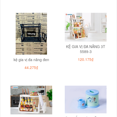
KỆ GIA VỊ ĐA NĂNG 3T
5589-3
120.175₫
kệ gia vị đa năng đen
44.275₫