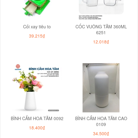
Cối xay tiêu to
CỐC VUÔNG TĂM 360ML
6251
39.215₫
12.018₫
BÌNH CẮM HOA TĂM 0092
BÌNH CẮM HOA TĂM CAO
0109
18.400₫
34.500₫