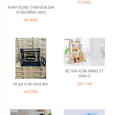
27.830₫
KHAY ĐỰNG THIA ĐŨA,GIA
VỊ ĐA NĂNG 5633
56.000₫
KỆ GIA VỊ ĐA NĂNG 3T
5589-3
120.175₫
kệ gia vị đa năng đen
44.275₫