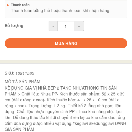
►
Thanh toán:
Thanh toán bằng thẻ hoặc thanh toán khi nhận hàng.
Số lượng
-
+
MUA HÀNG
SKU:
10911565
MÔ TẢ SẢN PHẨM
KỆ ĐỰNG GIA VỊ NHÀ BẾP 2 TẦNG NHỰATHÔNG TIN SẢN
PHẨM :- Chất liệu: Nhựa PP- Kích thước sản phẩm: 52 x 25 x 39
cm (dài x rộng x cao)- Kích thước hộp: 41 x 28 x 10 cm (dài x
rộng x cao)- Trọng lượng: 1.3 kg- Thiết kế 2 tầng nhỏ gọn; tiện
dụng- Chất liệu nhựa nguyên sinh PP + Inox khả năng chịu lực
lớn- Dễ dàng tháo lắp khi di chuyểnTrên kệ có khe cắm dao; ống
cắm đũa đựng được nhiều vật dụng.#kegiavi #kedunggiavi ĐÁNH
GIÁ SẢN PHẨM