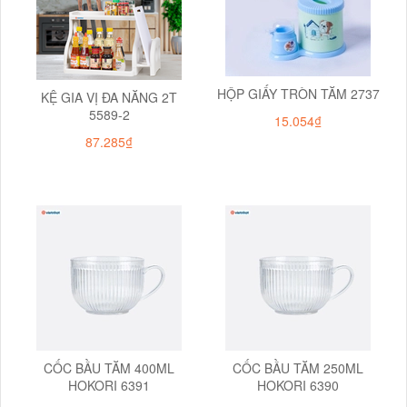
HỘP GIẤY TRÒN TĂM 2737
KỆ GIA VỊ ĐA NĂNG 2T
5589-2
15.054₫
87.285₫
CỐC BẦU TĂM 400ML
CỐC BẦU TĂM 250ML
HOKORI 6391
HOKORI 6390