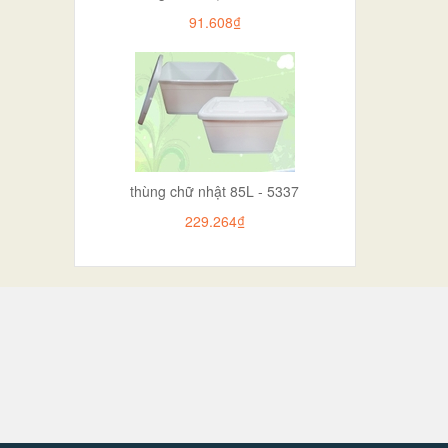
91.608₫
thùng chữ nhật 85L - 5337
229.264₫