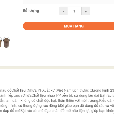
Số lượng
-
+
MUA HÀNG
nâu gỗChất liệu :Nhựa PPXuất xứ :Việt NamKích thước :đường kính 2
iếp xúc với lửaChất liệu nhựa PP bền bỉ, sử dụng lâu dài Bật rác lậ
n, an toàn, không có chất độc hại, thân thiện với môi trường.Kiểu dá
thông minh, có thùng đựng rác riêng biệt giúp bạn dễ dàng đổ rác và vệ
chân đạp để mởBật rác có chỗ đạp chân để mở nắp tiện lợi, giúp bạn khô