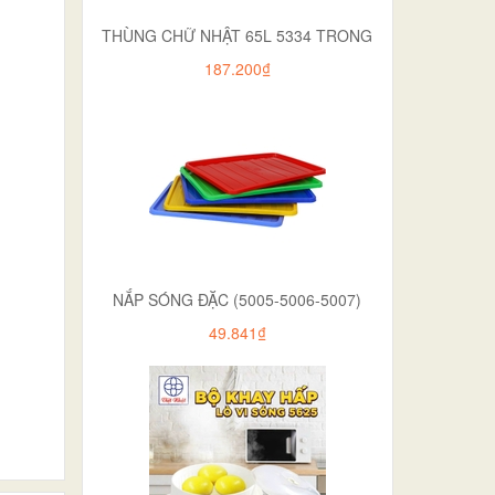
THÙNG CHỮ NHẬT 65L 5334 TRONG
187.200₫
NẮP SÓNG ĐẶC (5005-5006-5007)
49.841₫