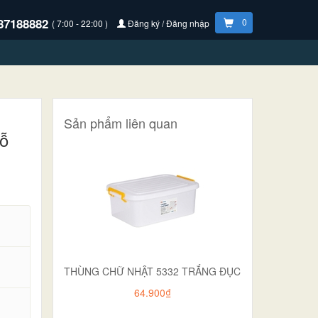
87188882
0
( 7:00 - 22:00 )
Đăng ký / Đăng nhập
Sản phẩm liên quan
gỗ
THÙNG CHỮ NHẬT 5332 TRẮNG ĐỤC
64.900₫
.