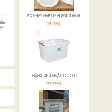
BỘ KHAY HẤP LÒ VI SÓNG 5625
iền
34.788₫
0₫
THÙNG CHỮ NHẬT 65L 5334
180.000₫