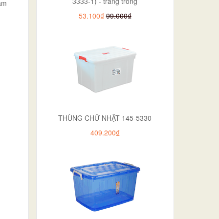
3333-1) - trắng trong
hẩm
53.100₫
99.000₫
THÙNG CHỮ NHẬT 145-5330
409.200₫