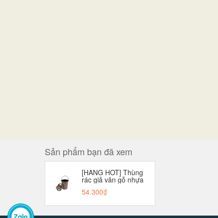
Sản phẩm bạn đã xem
[HANG HOT] Thùng
rác giả vân gỗ nhựa
Việt Nhật cao cấp
54.300₫
8036