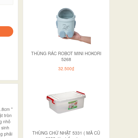
THÙNG RÁC ROBOT MINI HOKORI
5268
32.500₫
3.8cm *
t tròn
ng nhỏ
 sinh
THÙNG CHỮ NHẬT 5331 ( MÃ CŨ
ng phải