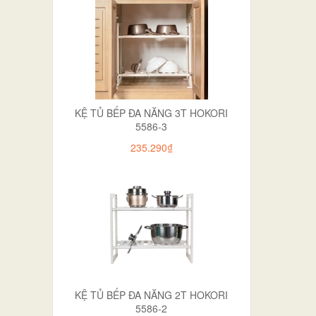
KỆ TỦ BẾP ĐA NĂNG 3T HOKORI
5586-3
235.290₫
KỆ TỦ BẾP ĐA NĂNG 2T HOKORI
5586-2