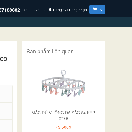
87188882
0
( 7:00 - 22:00 )
Đăng ký / Đăng nhập
Sản phẩm liên quan
reo
MẮC DÙ VUÔNG ĐA SẮC 24 KẸP
2799
43.500₫
.