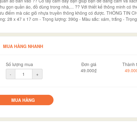
 quần áo bẩn vào ?? Có tay cầm dày dặn giúp bạn dễ dàng cầm và xách
hu gọn quần áo, đồ dùng trong nhà,... ?? Với thiết kế thông minh có th
t ưu điểm mà các giỏ nhựa truyền thông không có được. THÔNG TIN CH
ung: 28 x 47 x 17 cm - Trọng lượng: 390g - Màu sắc: xám, trắng - Trọng 
MUA HÀNG NHANH
Số lượng mua
Đơn giá
Thành t
49.000₫
49.00
-
+
MUA HÀNG