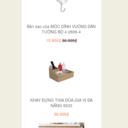
Bản sao của MÓC DÍNH VUÔNG DÁN
TƯỜNG BỘ 4 2808-4
15.800₫
36.000₫
KHAY ĐỰNG THIA ĐŨA,GIA VỊ ĐA
NĂNG 5633
56.000₫