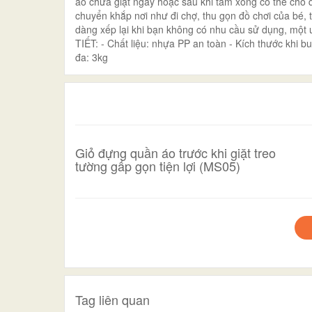
áo chưa giặt ngay hoặc sau khi tắm xong có thể cho
chuyển khắp nơi như đi chợ, thu gọn đồ chơi của bé, t
dàng xếp lại khi bạn không có nhu cầu sử dụng, mộ
TIẾT: - Chất liệu: nhựa PP an toàn - Kích thước khi b
đa: 3kg
Giỏ đựng quần áo trước khi giặt treo
tường gấp gọn tiện lợi (MS05)
Tag liên quan