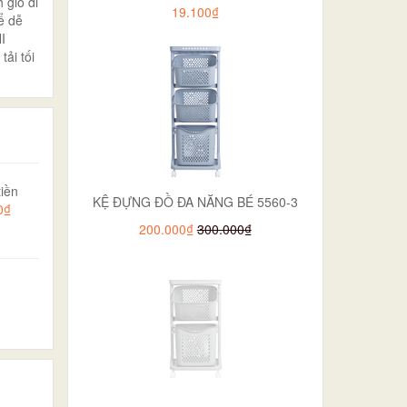
 giỏ di
19.100₫
ể dễ
I
tải tối
iền
KỆ ĐỰNG ĐỒ ĐA NĂNG BÉ 5560-3
0₫
200.000₫
300.000₫