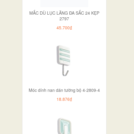
MẮC DÙ LỤC LĂNG ĐA SẮC 24 KẸP
2797
45.700₫
Móc dính nan dán tường bộ 4-2809-4
18.876₫