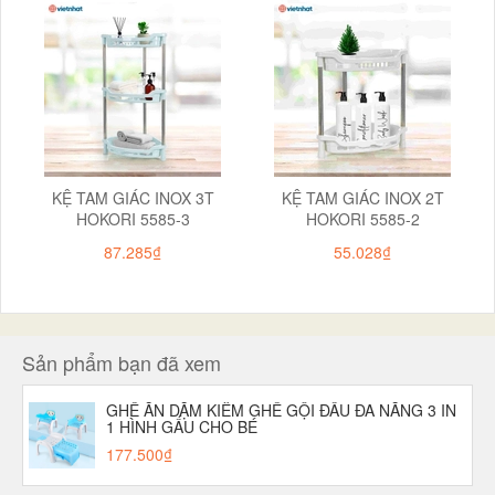
KỆ TAM GIÁC INOX 3T
KỆ TAM GIÁC INOX 2T
HOKORI 5585-3
HOKORI 5585-2
87.285₫
55.028₫
Sản phẩm bạn đã xem
GHẾ ĂN DẶM KIÊM GHẾ GỘI ĐẦU ĐA NĂNG 3 IN
1 HÌNH GẤU CHO BÉ
177.500₫