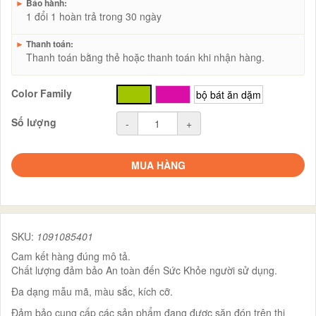
►
Bảo hành:
1 đổi 1 hoàn trả trong 30 ngày
►
Thanh toán:
Thanh toán bằng thẻ hoặc thanh toán khi nhận hàng.
Color Family
xanh
hồng
bộ bát ăn dặm
Số lượng
-
+
MUA HÀNG
SKU:
1091085401
Cam kết hàng đúng mô tả.
Chất lượng đảm bảo An toàn đến Sức Khỏe người sử dụng.
Đa dạng mẫu mã, màu sắc, kích cỡ.
Đảm bảo cung cấp các sản phẩm đang được săn đón trên thị