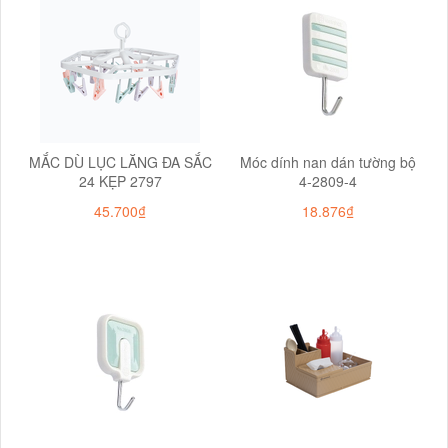
MẮC DÙ LỤC LĂNG ĐA SẮC
Móc dính nan dán tường bộ
24 KẸP 2797
4-2809-4
45.700₫
18.876₫