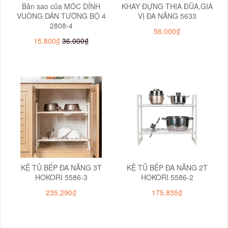
Bản sao của MÓC DÍNH
KHAY ĐỰNG THIA ĐŨA,GIA
VUÔNG DÁN TƯỜNG BỘ 4
VỊ ĐA NĂNG 5633
2808-4
56.000₫
15.800₫
36.000₫
KỆ TỦ BẾP ĐA NĂNG 3T
KỆ TỦ BẾP ĐA NĂNG 2T
HOKORI 5586-3
HOKORI 5586-2
235.290₫
175.835₫