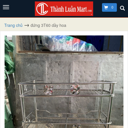
0
Trang chủ
đứng 3T60 dầy hoa