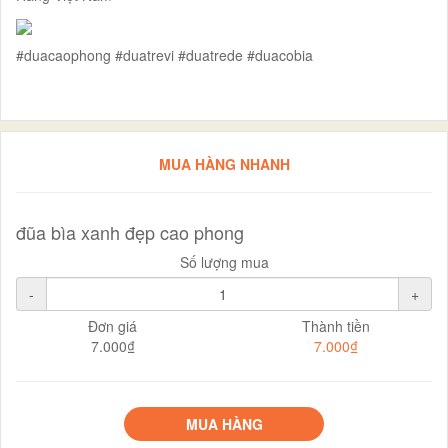
#duacaophong #duatrevi #duatrede #duacobia
MUA HÀNG NHANH
đũa bìa xanh đẹp cao phong
Số lượng mua
-
+
Đơn giá
Thành tiền
7.000₫
7.000₫
MUA HÀNG