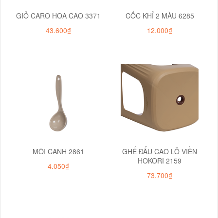
GIỎ CARO HOA CAO 3371
CỐC KHỈ 2 MÀU 6285
43.600₫
12.000₫
MÔI CANH 2861
GHẾ ĐẨU CAO LỖ VIỀN
HOKORI 2159
4.050₫
73.700₫