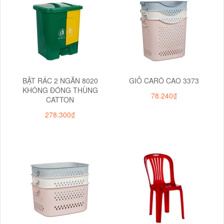
BẬT RÁC 2 NGĂN 8020
GIỎ CARÔ CAO 3373
KHÔNG ĐÓNG THÙNG
78.240₫
CATTON
278.300₫