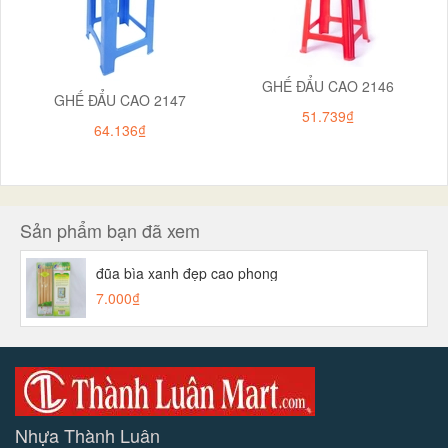
GHẾ ĐẨU CAO 2146
GHẾ ĐẨU CAO 2147
51.739₫
64.136₫
Sản phẩm bạn đã xem
đũa bìa xanh đẹp cao phong
7.000₫
Nhựa Thành Luân