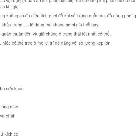
ác vật dụng, quần áo khi phơi, đặc biệt rất dễ dàng khi phơi các đồ dù
ác khi giặt.
ng không có đủ diện tích phơi đồ khi số lượng quần áo, đồ dùng phơi q
 khẩu trang,... dễ dàng mà không sợ bị gió thổi bay.
uần thuận tiện và giữ chúng ở trạng thái tốt nhất có thể.
 Móc có thể treo ở mọi vị trí dễ dàng với số lượng kẹp lớn
 cho sức khỏe
không gian
 va phải
hư kích cỡ