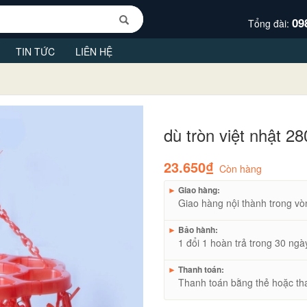
09
Tổng đài:
TIN TỨC
LIÊN HỆ
dù tròn việt nhật 2
23.650₫
Còn hàng
►
Giao hàng:
Giao hàng nội thành trong vò
►
Bảo hành:
1 đổi 1 hoàn trả trong 30 ngà
►
Thanh toán:
Thanh toán bằng thẻ hoặc th