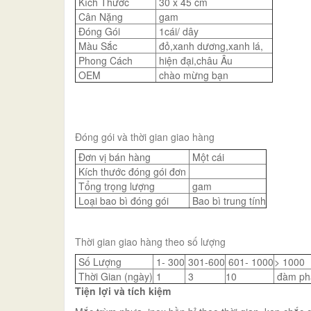
Kích Thước
30 x 45 cm
Cân Nặng
gam
Đóng Gói
1cái/ dây
Màu Sắc
đỏ,xanh dương,xanh lá,
Phong Cách
hiện đại,châu Âu
OEM
chào mừng bạn
Đóng gói và thời gian giao hàng
Đơn vị bán hàng
Một cái
Kích thước đóng gói đơn
Tổng trọng lượng
gam
Loại bao bì đóng gói
Bao bì trung tính
Thời gian giao hàng theo số lượng
Số Lượng
1- 300
301-600
601- 1000
> 1000
Thời Gian (ngày)
1
3
10
đàm ph
Tiện lợi và tích kiệm