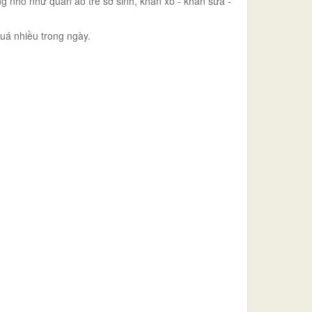
ng nhỏ như quần áo trẻ sơ sinh, khăn xô - khăn sữa -
uá nhiều trong ngày.