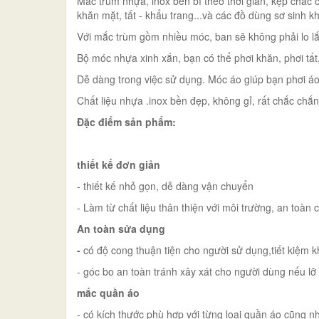
Mắc trùm nhựa, inox bền bỉ theo thời gian, kẹp chắc c
khăn mặt, tất - khẩu trang...và các đồ dùng sơ sinh kh
Với mắc trùm gồm nhiều móc, ban sẽ không phải lo lắ
Bộ móc nhựa xinh xắn, bạn có thể phơi khăn, phơi tất,
Dễ dàng trong việc sử dụng. Móc áo giúp bạn phơi áo q
Chất liệu nhựa .inox bền đẹp, không gỉ, rất chắc chắn.
Đặc điểm sản phẩm:
thiết kế đơn giản
- thiết kế nhỏ gọn, dễ dàng vận chuyển
- Làm từ chất liệu thân thiện với môi trường, an toàn
An toàn sửa dụng
-
có độ cong thuận tiện cho người sử dụng,tiết kiệm 
- góc bo an toàn tránh xây xát cho người dùng nếu lỡ
mắc quần áo
- có kích thước phù hợp với từng loại quần áo cũng n