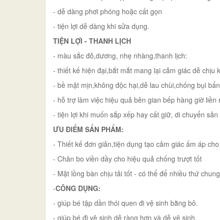
- dễ dàng phơi phóng hoặc cất gọn
- tiện lợi dễ dàng khi sửa dụng.
TIỆN LỢI - THANH LỊCH
- màu sắc đỏ,dương, nhẹ nhàng,thanh lịch:
- thiết kế hiện đại,bắt mắt mang lại cảm giác dễ chịu
- bề mặt mịn,không độc hại,dễ lau chùi,chống bụi b
- hỗ trợ làm việc hiệu quả bên gian bếp hàng giờ liề
- tiện lợi khi muốn sắp xếp hay cất giữ, di chuyển sả
ƯU ĐIỂM SẨN PHẨM:
- Thiết kế đơn giản,tiện dụng tạo cảm giác ấm áp cho
- Chân bo viền dầy cho hiệu quả chống trượt tốt
- Mặt lồng bàn chịu tải tốt - có thể để nhiều thứ chu
-
CÔNG DỤNG:
- giúp bé tập dần thói quen đi vệ sinh bằng bô.
- giúp bé đi vệ sinh dễ ràng hơn,và dễ vệ sinh.