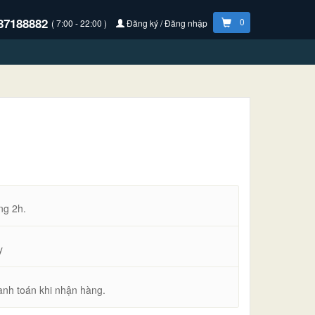
87188882
0
( 7:00 - 22:00 )
Đăng ký / Đăng nhập
ng 2h.
y
anh toán khi nhận hàng.