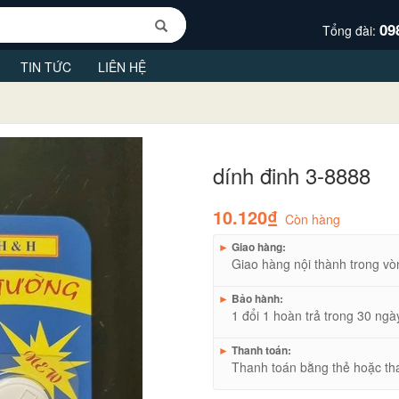
09
Tổng đài:
TIN TỨC
LIÊN HỆ
dính đinh 3-8888
10.120₫
Còn hàng
►
Giao hàng:
Giao hàng nội thành trong vò
►
Bảo hành:
1 đổi 1 hoàn trả trong 30 ngà
►
Thanh toán:
Thanh toán bằng thẻ hoặc th