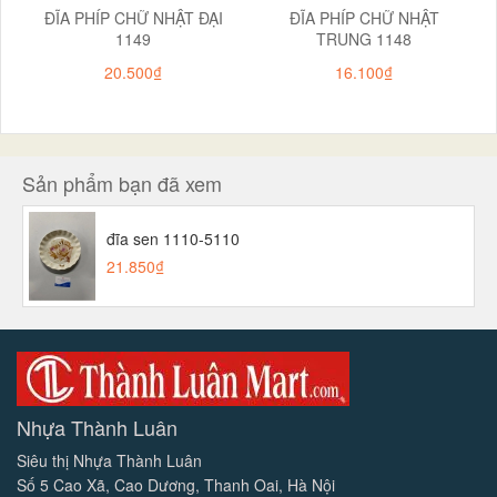
ĐĨA PHÍP CHỮ NHẬT ĐẠI
ĐĨA PHÍP CHỮ NHẬT
1149
TRUNG 1148
20.500₫
16.100₫
Sản phẩm bạn đã xem
đĩa sen 1110-5110
21.850₫
Nhựa Thành Luân
Siêu thị Nhựa Thành Luân
Số 5 Cao Xã, Cao Dương, Thanh Oai, Hà Nội