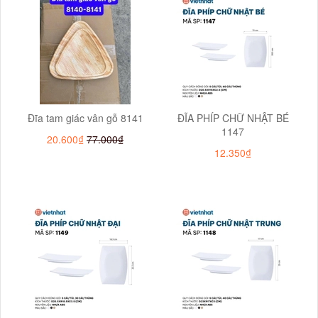
Đĩa tam giác vân gỗ 8141
ĐĨA PHÍP CHỮ NHẬT BÉ
1147
20.600₫
77.000₫
12.350₫