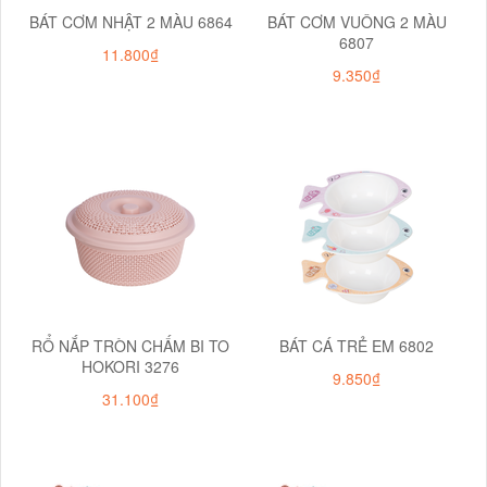
BÁT CƠM NHẬT 2 MÀU 6864
BÁT CƠM VUÔNG 2 MÀU
6807
11.800₫
9.350₫
RỔ NẮP TRÒN CHẤM BI TO
BÁT CÁ TRẺ EM 6802
HOKORI 3276
9.850₫
31.100₫