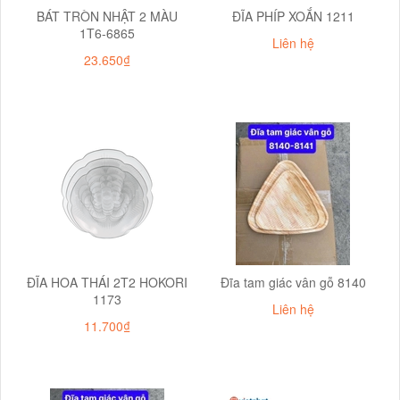
BÁT TRÒN NHẬT 2 MÀU
ĐĨA PHÍP XOẮN 1211
1T6-6865
Liên hệ
23.650₫
ĐĨA HOA THÁI 2T2 HOKORI
Đĩa tam giác vân gỗ 8140
1173
Liên hệ
11.700₫