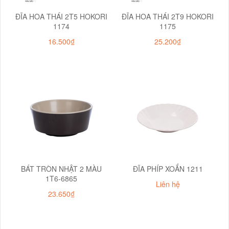
ĐĨA HOA THÁI 2T5 HOKORI
ĐĨA HOA THÁI 2T9 HOKORI
1174
1175
16.500₫
25.200₫
BÁT TRÒN NHẬT 2 MÀU
ĐĨA PHÍP XOẮN 1211
1T6-6865
Liên hệ
23.650₫