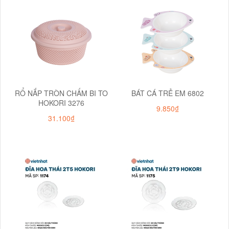
RỔ NẮP TRÒN CHẤM BI TO
BÁT CÁ TRẺ EM 6802
HOKORI 3276
9.850₫
31.100₫