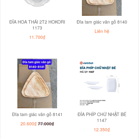
ĐĨA HOA THÁI 2T2 HOKORI
Đĩa tam giác vân gỗ 8140
1173
Liên hệ
11.700₫
Đĩa tam giác vân gỗ 8141
ĐĨA PHÍP CHỮ NHẬT BÉ
1147
20.600₫
77.000₫
12.350₫