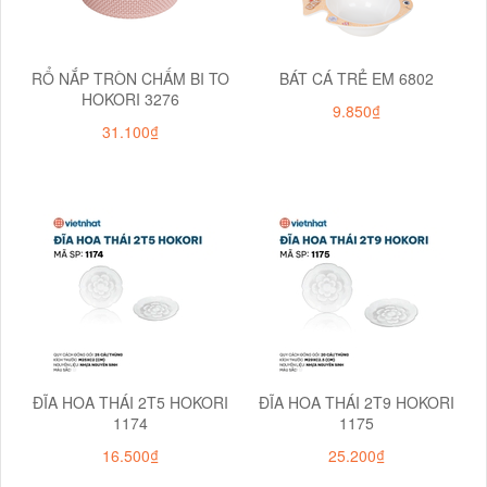
RỔ NẮP TRÒN CHẤM BI TO
BÁT CÁ TRẺ EM 6802
HOKORI 3276
9.850₫
31.100₫
ĐĨA HOA THÁI 2T5 HOKORI
ĐĨA HOA THÁI 2T9 HOKORI
1174
1175
16.500₫
25.200₫