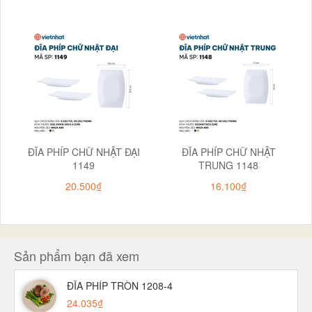
ĐĨA PHÍP CHỮ NHẬT ĐẠI
ĐĨA PHÍP CHỮ NHẬT
1149
TRUNG 1148
20.500₫
16.100₫
Sản phẩm bạn đã xem
ĐĨA PHÍP TRÒN 1208-4
24.035₫