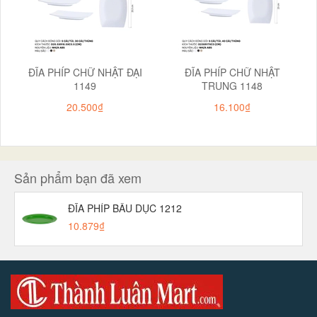
ĐĨA PHÍP CHỮ NHẬT ĐẠI
ĐĨA PHÍP CHỮ NHẬT
1149
TRUNG 1148
20.500₫
16.100₫
Sản phẩm bạn đã xem
ĐĨA PHÍP BẦU DỤC 1212
10.879₫