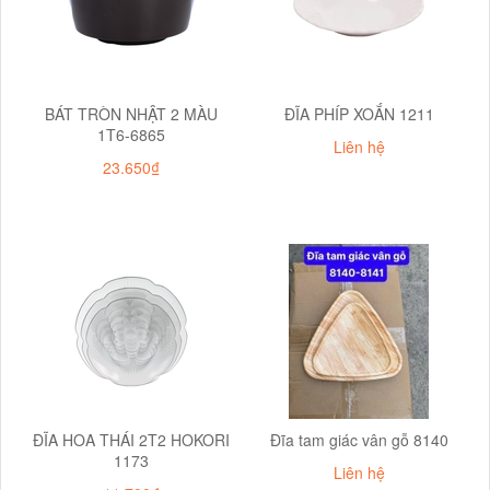
BÁT TRÒN NHẬT 2 MÀU
ĐĨA PHÍP XOẮN 1211
1T6-6865
Liên hệ
23.650₫
ĐĨA HOA THÁI 2T2 HOKORI
Đĩa tam giác vân gỗ 8140
1173
Liên hệ