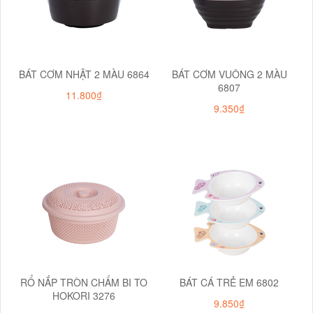
BÁT CƠM NHẬT 2 MÀU 6864
BÁT CƠM VUÔNG 2 MÀU
6807
11.800₫
9.350₫
RỔ NẮP TRÒN CHẤM BI TO
BÁT CÁ TRẺ EM 6802
HOKORI 3276
9.850₫