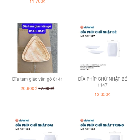
11.700₫
Đĩa tam giác vân gỗ 8141
ĐĨA PHÍP CHỮ NHẬT BÉ
1147
20.600₫
77.000₫
12.350₫