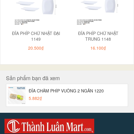
ĐĨA PHÍP CHỮ NHẬT ĐẠI
ĐĨA PHÍP CHỮ NHẬT
1149
TRUNG 1148
20.500₫
16.100₫
Sản phẩm bạn đã xem
ĐĨA CHẤM PHÍP VUÔNG 2 NGĂN 1220
5.882₫