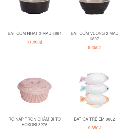
BÁT CƠM NHẬT 2 MÀU 6864
BÁT CƠM VUÔNG 2 MÀU
6807
11.800₫
9.350₫
RỔ NẮP TRÒN CHẤM BI TO
BÁT CÁ TRẺ EM 6802
HOKORI 3276
9.850₫