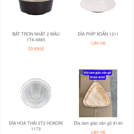
BÁT TRÒN NHẬT 2 MÀU
ĐĨA PHÍP XOẮN 1211
1T6-6865
Liên hệ
23.650₫
ĐĨA HOA THÁI 2T2 HOKORI
Đĩa tam giác vân gỗ 8140
1173
Liên hệ