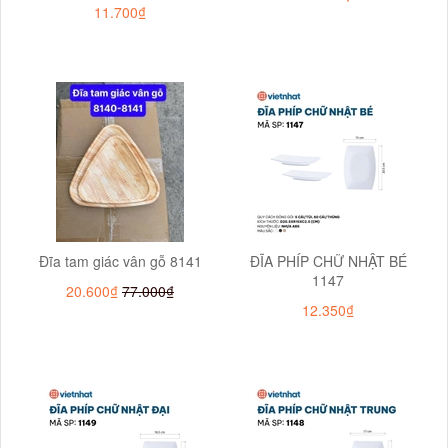
11.700₫
Đĩa tam giác vân gỗ 8141
ĐĨA PHÍP CHỮ NHẬT BÉ
1147
20.600₫
77.000₫
12.350₫