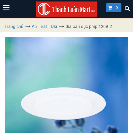
0
Trang chủ
Âu - Bát - Đĩa
đĩa bầu dục phíp 1209-2