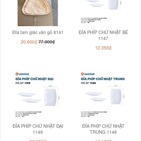
Đĩa tam giác vân gỗ 8141
ĐĨA PHÍP CHỮ NHẬT BÉ
1147
20.600₫
77.000₫
12.350₫
ĐĨA PHÍP CHỮ NHẬT ĐẠI
ĐĨA PHÍP CHỮ NHẬT
1149
TRUNG 1148