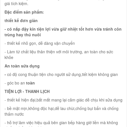
giá tích kiệm.
Đặc điểm sản phẩm:
thiết kế đơn giản
- có nắp đậy kín tiện lợi vừa giữ nhiệt tốt hơn vừa tránh côn
trùng hay thú nuôi
- thiết kế nhỏ gọn, dễ dàng vận chuyển
- Làm từ chất liệu thân thiện với môi trường, an toàn cho sức
khỏe
An toàn sửa dụng
-
có độ cong thuận tiện cho người sử dụng,tiết kiệm không gian
- góc bo an
toàn
TIỆN LỢI - THANH LỊCH
- thiết kế hiện đại,bắt mắt mang lại cảm giác dễ chịu khi sửa dụng
- bề mặt mịn,không độc hại,dễ lau chùi,chống bụi bẩn và chống
thấm nước
- hỗ trợ làm việc hiệu quả bên gian bếp hàng giờ liền mà không