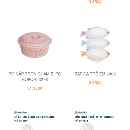
9.350₫
RỔ NẮP TRÒN CHẤM BI TO
BÁT CÁ TRẺ EM 6802
HOKORI 3276
9.850₫
31.100₫