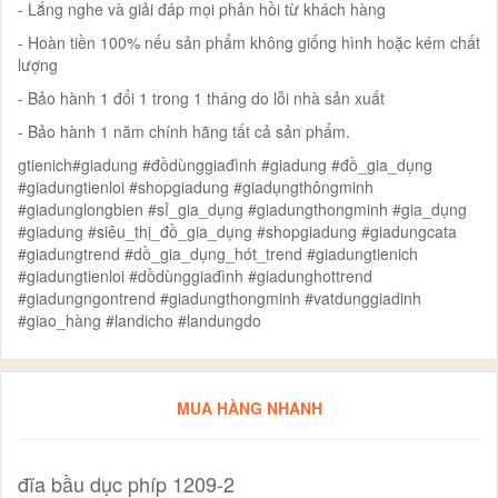
- Lắng nghe và giải đáp mọi phản hồi từ khách hàng
- Hoàn tiền 100% nếu sản phẩm không giống hình hoặc kém chất
lượng
- Bảo hành 1 đổi 1 trong 1 tháng do lỗi nhà sản xuất
- Bảo hành 1 năm chính hãng tất cả sản phẩm.
gtienich#giadung #đồdùnggiađình #giadung #đồ_gia_dụng
#giadungtienloi #shopgiadung #giadụngthôngminh
#giadunglongbien #sỉ_gia_dụng #giadungthongminh #gia_dụng
#giadung #siêu_thị_đồ_gia_dụng #shopgiadung #giadungcata
#giadungtrend #dồ_gia_dụng_hót_trend #giadungtienich
#giadungtienloi #dồdùnggiađình #giadunghottrend
#giadungngontrend #giadungthongminh #vatdunggiadinh
#giao_hàng #landicho #landungdo
MUA HÀNG NHANH
đĩa bầu dục phíp 1209-2