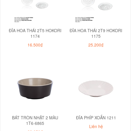
ĐĨA HOA THÁI 2T5 HOKORI
ĐĨA HOA THÁI 2T9 HOKORI
1174
1175
16.500₫
25.200₫
BÁT TRÒN NHẬT 2 MÀU
ĐĨA PHÍP XOẮN 1211
1T6-6865
Liên hệ