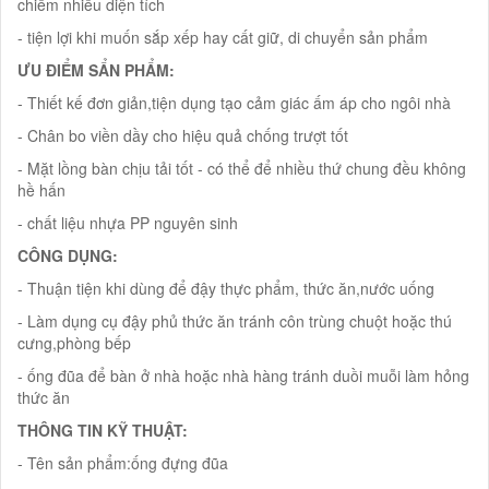
chiếm nhiều diện tích
- tiện lợi khi muốn sắp xếp hay cất giữ, di chuyển sản phẩm
ƯU ĐIỂM SẨN PHẨM:
- Thiết kế đơn giản,tiện dụng tạo cảm giác ấm áp cho ngôi nhà
- Chân bo viền dầy cho hiệu quả chống trượt tốt
- Mặt lồng bàn chịu tải tốt - có thể để nhiều thứ chung đều không
hề hấn
- chất liệu nhựa PP nguyên sinh
CÔNG DỤNG:
- Thuận tiện khi dùng để đậy thực phẩm, thức ăn,nước uống
- Làm dụng cụ đậy phủ thức ăn tránh côn trùng chuột hoặc thú
cưng,phòng bếp
- ống đũa để bàn ở nhà hoặc nhà hàng tránh duồi muỗi làm hỏng
thức ăn
THÔNG TIN KỸ THUẬT:
- Tên sản phẩm:ống đựng đũa