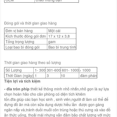
Đóng gói và thời gian giao hàng
Đơn vị bán hàng
Một cái
Kích thước đóng gói đơn
17 x 12 x 3,8
Tổng trọng lượng
gam
Loại bao bì đóng gói
Bao bì trung tính
Thời gian giao hàng theo số lượng
Số Lượng
1- 300
301-600
601- 1000
> 1000
Thời Gian (ngày)
1
3
10
đàm phán
Tiện lợi và tích kiệm
- đĩa tròn phíp
thiết kế thông minh nhỏ nhắn,nhỏ gọn là sự lựa
chọn hoàn hảo cho căn phòng có diện tích khiêm
tốn.đĩa giúp các bạn học sinh , sinh viên,người đi làm có thể để
đựng đồ ăn mà còn sửa dụng dược hiều lần được gọn gàng
ngăn nắp và,tránh duồi muỗi côn trùng hoặc thú cưng xà vào đồ
ăn thức uống, thoải mái nhưng vẫn đảm bảo chất lượng với mức