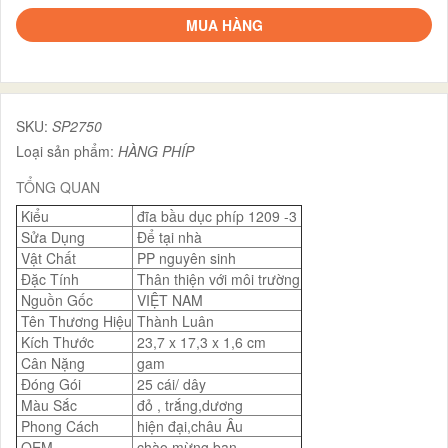
MUA HÀNG
SKU:
SP2750
Loại sản phẩm:
HÀNG PHÍP
TỔNG QUAN
Kiểu
đĩa bầu dục phíp 1209 -3
Sửa Dụng
Để tại nhà
Vật Chất
PP nguyên sinh
Đặc Tính
Thân thiện với môi trường
Nguồn Gốc
VIỆT NAM
Tên Thương Hiệu
Thành Luân
Kích Thước
23,7 x 17,3 x 1,6 cm
Cân Nặng
gam
Đóng Gói
25 cái/ dây
Màu Sắc
đỏ , trắng,dương
Phong Cách
hiện đại,châu Âu
OEM
chào mừng bạn