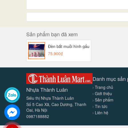
Sản phẩm bạn đã xem
Đèn bắt muỗi hình gấu
75.900₫
Danh mục sản
Trang chủ
Nhựa Thành Luân
Giới thiệu
Siêu thị Nhựa Thành Luân
Sản phẩm
Số 5 Cao Xã, Cao Dương, Thanh
Tin tức
Oai, Hà Nội
Liên hệ
0987188882