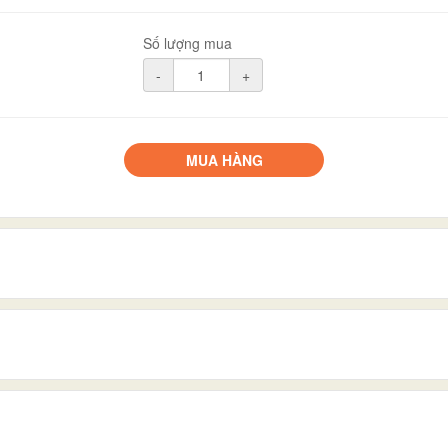
Số lượng mua
-
+
MUA HÀNG