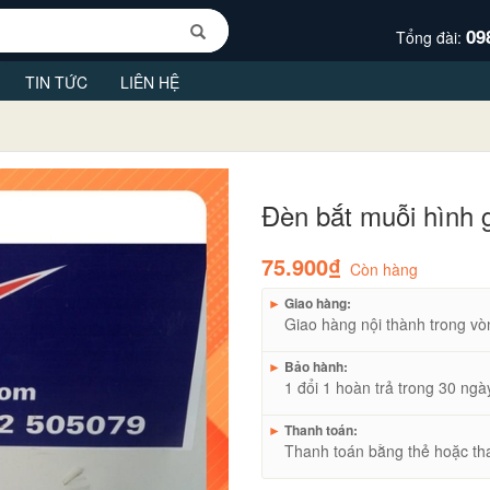
09
Tổng đài:
TIN TỨC
LIÊN HỆ
Đèn bắt muỗi hình 
75.900₫
Còn hàng
►
Giao hàng:
Giao hàng nội thành trong vò
►
Bảo hành:
1 đổi 1 hoàn trả trong 30 ngà
►
Thanh toán:
Thanh toán bằng thẻ hoặc th