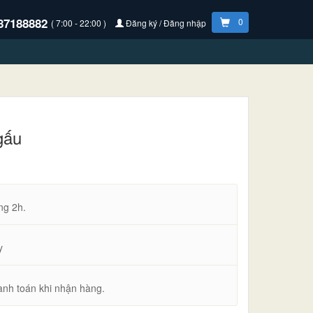
87188882
0
( 7:00 - 22:00 )
Đăng ký / Đăng nhập
gấu
ng 2h.
y
anh toán khi nhận hàng.