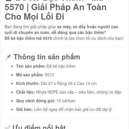
5570 | Giải Pháp An Toàn
Cho Mọi Lối Đi
Bạn đang tìm giải pháp giúp
xe máy, xe đẩy hoặc người cao
tuổi di chuyển an toàn, dễ dàng qua các bậc thềm
?
Đế kê bậc thềm mã 5570
chính là lựa chọn tối ưu dành cho bạn!
📌
Thông tin sản phẩm
Tên sản phẩm:
Đế kê bậc thềm
Mã sản phẩm:
5570
Kích thước:
Dài 27 x Rộng 26 x Cao 14 cm
Chất liệu:
Nhựa HDPE cao cấp – siêu bền, chống va đập
Quy cách đóng gói:
10 cái/bao
Giá bán:
Liên hệ ngay để nhận báo giá ưu đãi đại lý
✅
Ưu điểm nổi bật