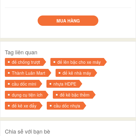
MUA HÀNG
Tag liên quan
đế chống trượt
đế lên bậc cho xe máy
Thành Luân Mart
đế kê nhà máy
cầu dốc mini
nhựa HDPE
dụng cụ tiện ích
đế kê bậc thềm
đế kê xe đẩy
cầu dốc nhựa
Chia sẻ với bạn bè