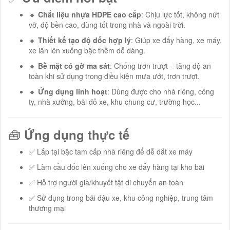
🔸
Chất liệu nhựa HDPE cao cấp
: Chịu lực tốt, không nứt
vỡ, độ bền cao, dùng tốt trong nhà và ngoài trời.
🔸
Thiết kế tạo độ dốc hợp lý
: Giúp xe đẩy hàng, xe máy,
xe lăn lên xuống bậc thềm dễ dàng.
🔸
Bề mặt có gờ ma sát
: Chống trơn trượt – tăng độ an
toàn khi sử dụng trong điều kiện mưa ướt, trơn trượt.
🔸
Ứng dụng linh hoạt
: Dùng được cho nhà riêng, công
ty, nhà xưởng, bãi đỗ xe, khu chung cư, trường học...
🧰
Ứng dụng thực tế
✅ Lắp tại bậc tam cấp nhà riêng để dễ dắt xe máy
✅ Làm cầu dốc lên xuống cho xe đẩy hàng tại kho bãi
✅ Hỗ trợ người già/khuyết tật di chuyển an toàn
✅ Sử dụng trong bãi đậu xe, khu công nghiệp, trung tâm
thương mại