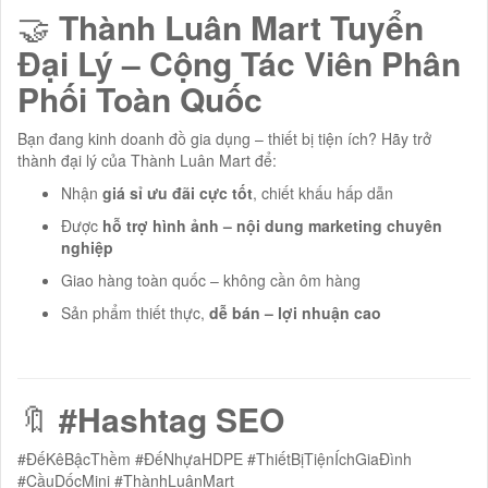
🤝
Thành Luân Mart Tuyển
Đại Lý – Cộng Tác Viên Phân
Phối Toàn Quốc
Bạn đang kinh doanh đồ gia dụng – thiết bị tiện ích? Hãy trở
thành đại lý của Thành Luân Mart để:
Nhận
giá sỉ ưu đãi cực tốt
, chiết khấu hấp dẫn
Được
hỗ trợ hình ảnh – nội dung marketing chuyên
nghiệp
Giao hàng toàn quốc – không cần ôm hàng
Sản phẩm thiết thực,
dễ bán – lợi nhuận cao
🔖
#Hashtag SEO
#ĐếKêBậcThềm #ĐếNhựaHDPE #ThiếtBịTiệnÍchGiaĐình
#CầuDốcMini #ThànhLuânMart