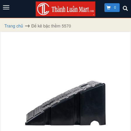
0
Trang chủ
Đế kê bậc thềm 5570