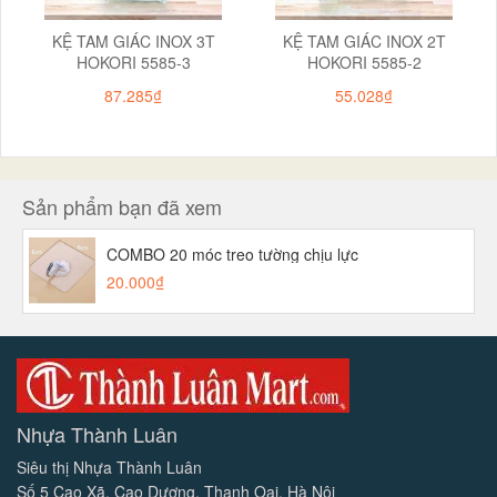
KỆ TAM GIÁC INOX 3T
KỆ TAM GIÁC INOX 2T
HOKORI 5585-3
HOKORI 5585-2
87.285₫
55.028₫
Sản phẩm bạn đã xem
COMBO 20 móc treo tường chịu lực
20.000₫
Nhựa Thành Luân
Siêu thị Nhựa Thành Luân
Số 5 Cao Xã, Cao Dương, Thanh Oai, Hà Nội