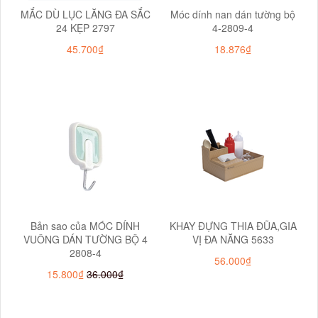
MẮC DÙ LỤC LĂNG ĐA SẮC
Móc dính nan dán tường bộ
24 KẸP 2797
4-2809-4
45.700₫
18.876₫
Bản sao của MÓC DÍNH
KHAY ĐỰNG THIA ĐŨA,GIA
VUÔNG DÁN TƯỜNG BỘ 4
VỊ ĐA NĂNG 5633
2808-4
56.000₫
15.800₫
36.000₫