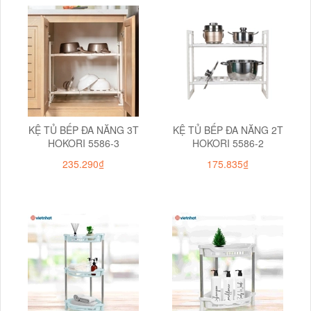
KỆ TỦ BẾP ĐA NĂNG 3T
KỆ TỦ BẾP ĐA NĂNG 2T
HOKORI 5586-3
HOKORI 5586-2
235.290₫
175.835₫