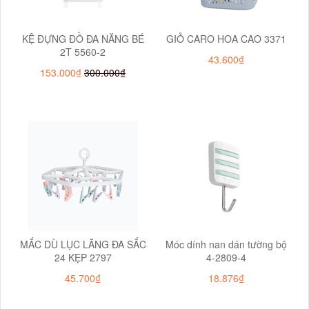
KỆ ĐỰNG ĐỒ ĐA NĂNG BÉ
GIỎ CARO HOA CAO 3371
2T 5560-2
43.600₫
153.000₫
300.000₫
MẮC DÙ LỤC LĂNG ĐA SẮC
Móc dính nan dán tường bộ
24 KẸP 2797
4-2809-4
45.700₫
18.876₫