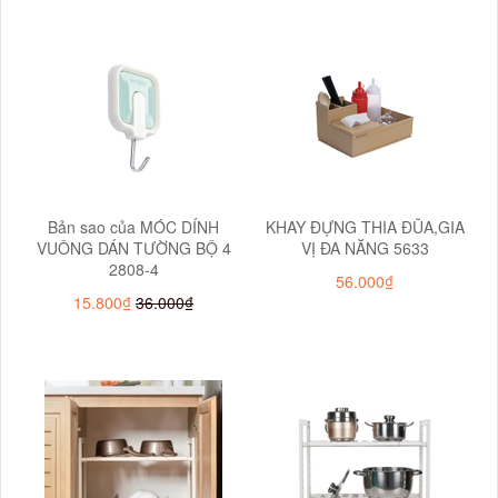
Bản sao của MÓC DÍNH
KHAY ĐỰNG THIA ĐŨA,GIA
VUÔNG DÁN TƯỜNG BỘ 4
VỊ ĐA NĂNG 5633
2808-4
56.000₫
15.800₫
36.000₫