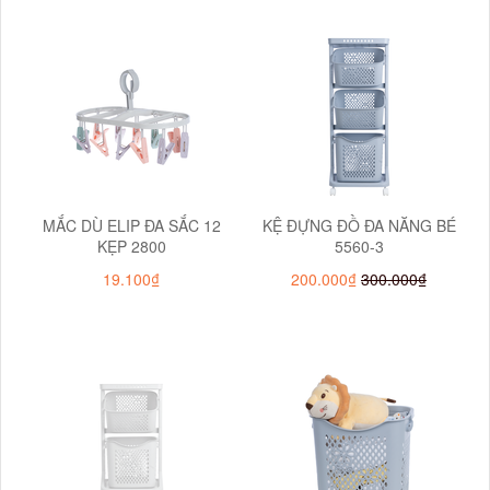
MẮC DÙ ELIP ĐA SẮC 12
KỆ ĐỰNG ĐỒ ĐA NĂNG BÉ
KẸP 2800
5560-3
19.100₫
200.000₫
300.000₫