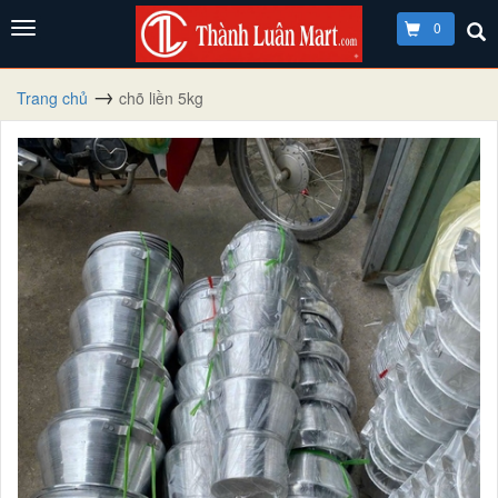
0
Trang chủ
chõ liền 5kg