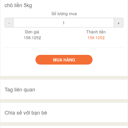
chõ liền 5kg
Số lượng mua
-
+
Đơn giá
Thành tiền
158.125₫
158.125₫
MUA HÀNG
Tag liên quan
Chia sẻ với bạn bè