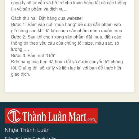
công ty sẽ tư vấn và hỗ trợ cho khác hàng tất cả các thông
tin về sản phẩm và dịch vụ..
Cách thứ hai: Đặt hàng qua website:
Bước 1: Bấm vào nút “mua hàng” để đưa sản phẩm vào
giỏ hàng sau khi đã lựa chọn sản phẩm mình muốn mua
Bước 2: Sau khi chọn xong sản phẩm đặt mua, điền các
thông tin theo yêu cầu của chúng tôi: size, màu sắc, số
lượng ….
Bước 3: Bấm nút “Gửi”
Đơn hàng của bạn đã hoàn tất và được chuyển tới chúng
tôi. Chúng tôi sẽ xử lý và liên lạc lại với bạn để thực hiện
giao dịch.
Nhựa Thành Luân
Siêu thị Nhựa Thành Luân