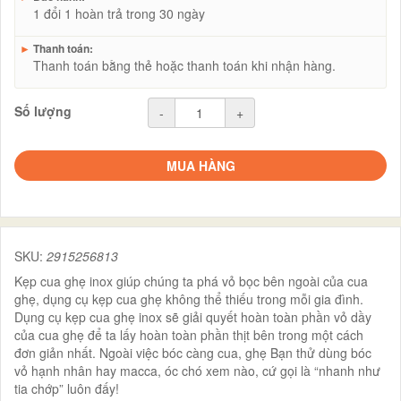
1 đổi 1 hoàn trả trong 30 ngày
►
Thanh toán:
Thanh toán bằng thẻ hoặc thanh toán khi nhận hàng.
Số lượng
-
+
MUA HÀNG
SKU:
2915256813
Kẹp cua ghẹ inox giúp chúng ta phá vỏ bọc bên ngoài của cua
ghẹ, dụng cụ kẹp cua ghẹ không thể thiếu trong mỗi gia đình.
Dụng cụ kẹp cua ghẹ inox sẽ giải quyết hoàn toàn phần vỏ dầy
của cua ghẹ để ta lấy hoàn toàn phần thịt bên trong một cách
đơn giản nhất. Ngoài việc bóc càng cua, ghẹ Bạn thử dùng bóc
vỏ hạnh nhân hay macca, óc chó xem nào, cứ gọi là “nhanh như
tia chớp” luôn đấy!