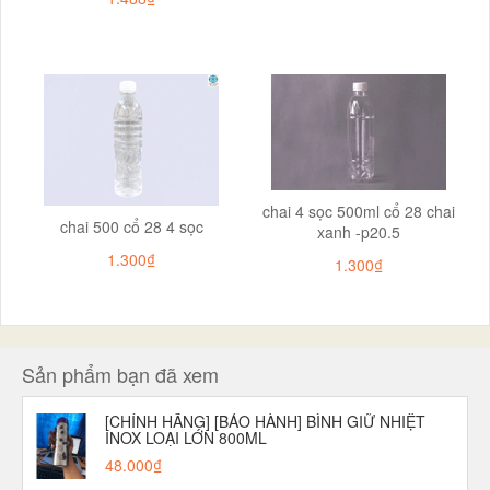
chai 4 sọc 500ml cổ 28 chai
chai 500 cổ 28 4 sọc
xanh -p20.5
1.300₫
1.300₫
Sản phẩm bạn đã xem
[CHÍNH HÃNG] [BẢO HÀNH] BÌNH GIỮ NHIỆT
INOX LOẠI LỚN 800ML
48.000₫