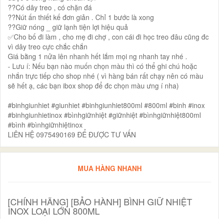
??Có dây treo , có chặn đá
??Nút ấn thiết kế đơn giản . Chỉ 1 bước là xong
??Giữ nóng _ giữ lạnh tiện lợi hiệu quả
✅Cho bố đi làm , cho mẹ đi chợ , con cái đi học treo đâu cũng đc
vì dây treo cực chắc chắn
Giá bằng 1 nửa lên nhanh hết lắm mọi ng nhanh tay nhé .
- Lưu í: Nếu bạn nào muốn chọn màu thì có thể ghi chú hoặc
nhắn trực tiếp cho shop nhé ( vì hàng bán rất chạy nên có màu
sẽ hết ạ, các bạn ibox shop để đc chọn màu ưng í nha)
#binhgiunhiet #giunhiet #binhgiunhiet800ml #800ml #binh #inox
#binhgiunhietinox #bìnhgiữnhiệt #giữnhiệt #bìnhgiữnhiệt800ml
#bình #bìnhgiữnhiệtinox
LIÊN HỆ 0975490169 ĐỂ ĐƯỢC TƯ VẤN
MUA HÀNG NHANH
[CHÍNH HÃNG] [BẢO HÀNH] BÌNH GIỮ NHIỆT
INOX LOẠI LỚN 800ML