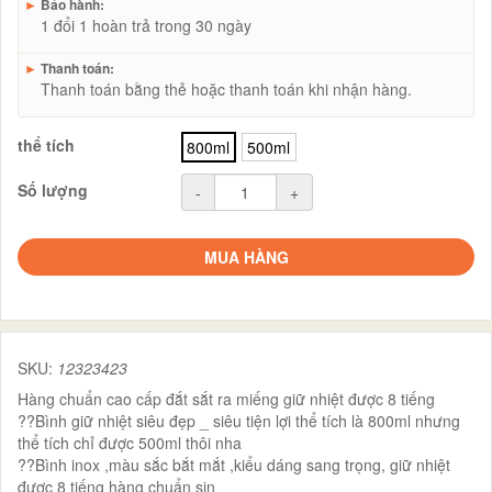
►
Bảo hành:
1 đổi 1 hoàn trả trong 30 ngày
►
Thanh toán:
Thanh toán bằng thẻ hoặc thanh toán khi nhận hàng.
thể tích
800ml
500ml
Số lượng
-
+
MUA HÀNG
SKU:
12323423
Hàng chuẩn cao cấp đắt sắt ra miếng giữ nhiệt được 8 tiếng
??Bình giữ nhiệt siêu đẹp _ siêu tiện lợi thể tích là 800ml nhưng
thể tích chỉ được 500ml thôi nha
??Bình inox ,màu sắc bắt mắt ,kiểu dáng sang trọng, giữ nhiệt
được 8 tiếng hàng chuẩn sịn