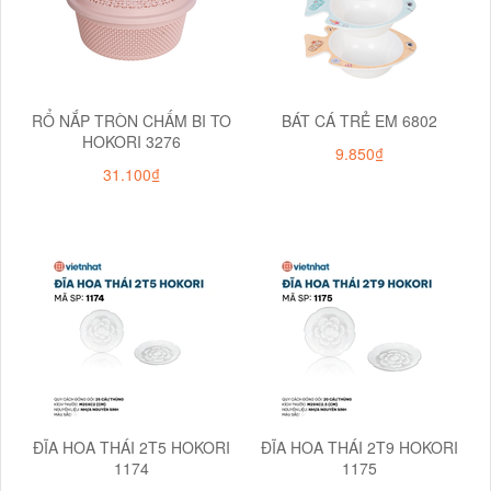
RỔ NẮP TRÒN CHẤM BI TO
BÁT CÁ TRẺ EM 6802
HOKORI 3276
9.850₫
31.100₫
ĐĨA HOA THÁI 2T5 HOKORI
ĐĨA HOA THÁI 2T9 HOKORI
1174
1175