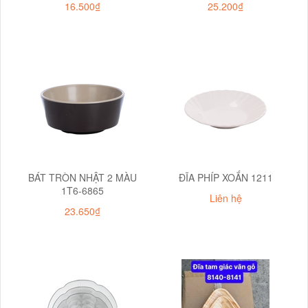
16.500₫
25.200₫
BÁT TRÒN NHẬT 2 MÀU
ĐĨA PHÍP XOẮN 1211
1T6-6865
Liên hệ
23.650₫