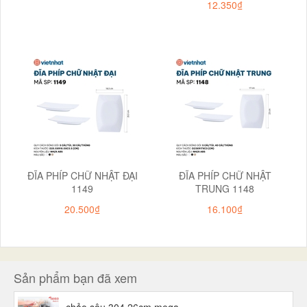
12.350₫
ĐĨA PHÍP CHỮ NHẬT ĐẠI
ĐĨA PHÍP CHỮ NHẬT
1149
TRUNG 1148
20.500₫
16.100₫
Sản phẩm bạn đã xem