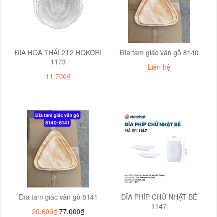
ĐĨA HOA THÁI 2T2 HOKORI
Đĩa tam giác vân gỗ 8140
1173
Liên hệ
11.700₫
Đĩa tam giác vân gỗ 8141
ĐĨA PHÍP CHỮ NHẬT BÉ
1147
20.600₫
77.000₫