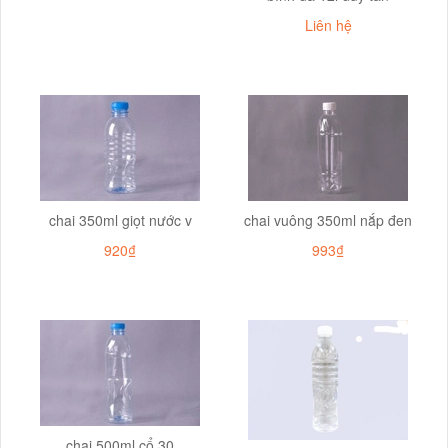
Liên hệ
chai 350ml giọt nước v
chai vuông 350ml nắp đen
920₫
993₫
chai 500ml cổ 30