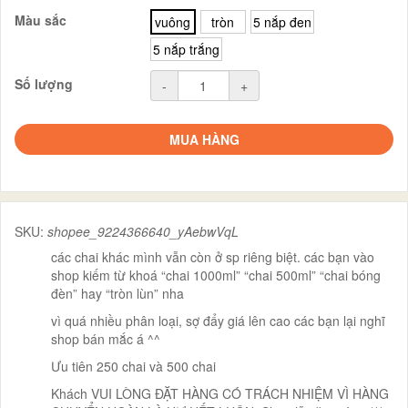
Màu sắc
vuông
tròn
5 nắp đen
5 nắp trắng
Số lượng
-
+
MUA HÀNG
SKU:
shopee_9224366640_yAebwVqL
các chai khác mình vẫn còn ở sp riêng biệt. các bạn vào
shop kiếm từ khoá “chai 1000ml” “chai 500ml” “chai bóng
đèn” hay “tròn lùn” nha
vì quá nhiều phân loại, sợ đẩy giá lên cao các bạn lại nghĩ
shop bán mắc á ^^
Ưu tiên 250 chai và 500 chai
Khách VUI LÒNG ĐẶT HÀNG CÓ TRÁCH NHIỆM VÌ HÀNG