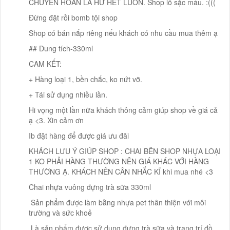
CHUYỂN HOÀN LÀ HƯ HẾT LUÔN. Shop lỗ sặc máu. :(((
Đừng đặt rồi bomb tội shop
Shop có bán nắp riêng nếu khách có nhu cầu mua thêm ạ
## Dung tích-330ml
CAM KẾT:
+ Hàng loại 1, bền chắc, ko nứt vỡ.
+ Tái sử dụng nhiều lần.
Hi vọng một lần nữa khách thông cảm giúp shop về giá cả
ạ <3. Xin cảm ơn
Ib đặt hàng để được giá ưu đãi
KHÁCH LƯU Ý GIÚP SHOP : CHAI BÊN SHOP NHỰA LOẠI
1 KO PHẢI HÀNG THƯỜNG NÊN GIÁ KHÁC VỚI HÀNG
THƯỜNG Ạ. KHÁCH NÊN CÂN NHẮC KĨ khi mua nhé <3
Chai nhựa vuông đựng trà sữa 330ml
️ Sản phẩm được làm bằng nhựa pet thân thiện với môi
trường và sức khoẻ
️ Là sản phẩm được sử dụng đựng trà sữa và trang trí đồ