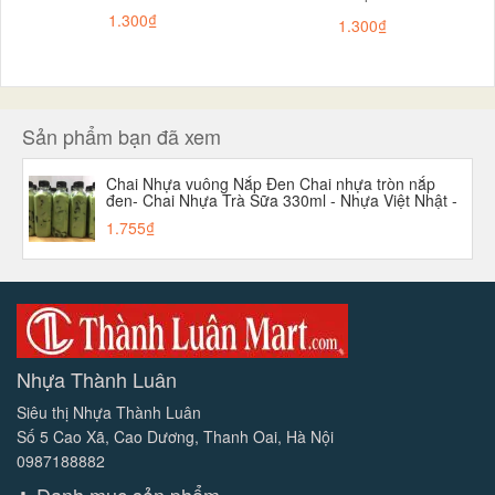
1.300₫
1.300₫
Sản phẩm bạn đã xem
Chai Nhựa vuông Nắp Đen Chai nhựa tròn nắp
đen- Chai Nhựa Trà Sữa 330ml - Nhựa Việt Nhật -
Vuông
1.755₫
Nhựa Thành Luân
Siêu thị Nhựa Thành Luân
Số 5 Cao Xã, Cao Dương, Thanh Oai, Hà Nội
0987188882
Danh mục sản phẩm