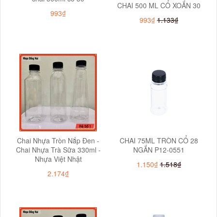
CHAI 500 ML CỔ XOẮN 30
993₫
993₫
1.133₫
Chai Nhựa Tròn Nắp Đen -
CHAI 75ML TRÒN CỔ 28
Chai Nhựa Trà Sữa 330ml -
NGẮN P12-0551
Nhựa Việt Nhật
1.150₫
1.518₫
2.174₫