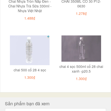
Chai Nhựa Tròn Nắp Đen -
CHAI 350ML CỔ 30 P12-
Chai Nhựa Trà Sữa 330ml -
0630
Nhựa Việt Nhật
1.278₫
1.488₫
chai 4 sọc 500ml cổ 28 chai
chai 500 cổ 28 4 sọc
xanh -p20.5
1.300₫
1.300₫
Sản phẩm bạn đã xem