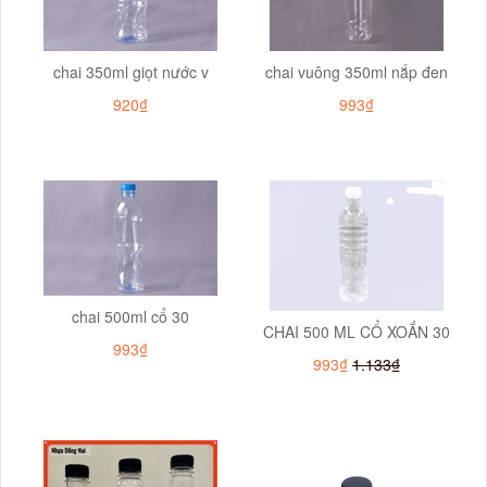
chai 350ml giọt nước v
chai vuông 350ml nắp đen
920₫
993₫
chai 500ml cổ 30
CHAI 500 ML CỔ XOẮN 30
993₫
993₫
1.133₫