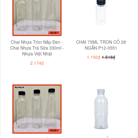
Chai Nhựa Tròn Nắp Đen -
CHAI 75ML TRÒN CỔ 28
Chai Nhựa Trà Sữa 330ml -
NGẮN P12-0551
Nhựa Việt Nhật
1.150₫
1.518₫
2.174₫