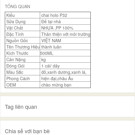
TỔNG QUAN
Kiểu
chai holo P32
Sửa Dụng
Để tại nhà
Vật Chất
NHỰA ,PP 100%
Đặc Tính
Thân thiện với môi trường
Nguồn Gốc
VIỆT NAM
Tên Thương Hiệu
thành luân
Kích Thước
500ML
Cân Nặng
kg
Đóng Gói
1 cái/ dây
Màu Sắc
đỏ,xanh dương,xanh lá,
Phong Cách
hiện đại,châu Âu
OEM
chào mừng bạn
Tag liên quan
Chia sẻ với bạn bè