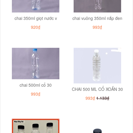
chai 350ml giọt nước v
chai vuông 350ml nắp đen
920₫
993₫
chai 500ml cổ 30
CHAI 500 ML CỔ XOẮN 30
993₫
993₫
1.133₫