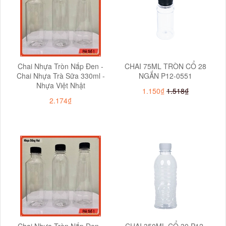
Chai Nhựa Tròn Nắp Đen -
CHAI 75ML TRÒN CỔ 28
Chai Nhựa Trà Sữa 330ml -
NGẮN P12-0551
Nhựa Việt Nhật
1.150₫
1.518₫
2.174₫