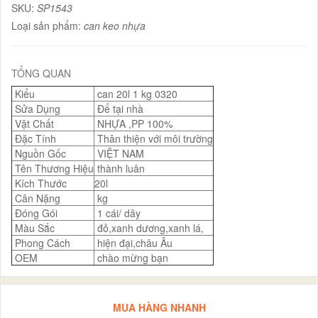
SKU:
SP1543
Loại sản phẩm:
can keo nhựa
TỔNG QUAN
Kiểu
can 20l 1 kg 0320
Sửa Dụng
Để tại nhà
Vật Chất
NHỰA ,PP 100%
Đặc Tính
Thân thiện với môi trường
Nguồn Gốc
VIỆT NAM
Tên Thương Hiệu
thành luân
Kích Thước
20l
Cân Nặng
kg
Đóng Gói
1 cái/ dây
Màu Sắc
đỏ,xanh dương,xanh lá,
Phong Cách
hiện đại,châu Âu
OEM
chào mừng bạn
MUA HÀNG NHANH