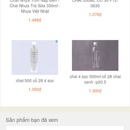
Chai Nhựa Tròn Nắp Đen -
CHAI 350ML CỔ 30 P12-
Chai Nhựa Trà Sữa 330ml -
0630
Nhựa Việt Nhật
1.278₫
1.488₫
chai 4 sọc 500ml cổ 28 chai
chai 500 cổ 28 4 sọc
xanh -p20.5
1.300₫
1.300₫
Sản phẩm bạn đã xem