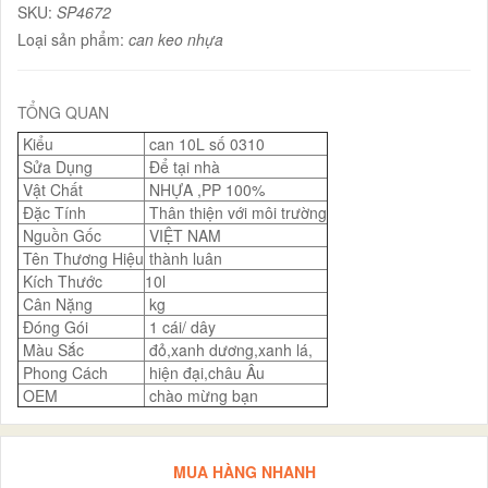
SKU:
SP4672
Loại sản phẩm:
can keo nhựa
TỔNG QUAN
Kiểu
can 10L số 0310
Sửa Dụng
Để tại nhà
Vật Chất
NHỰA ,PP 100%
Đặc Tính
Thân thiện với môi trường
Nguồn Gốc
VIỆT NAM
Tên Thương Hiệu
thành luân
Kích Thước
10l
Cân Nặng
kg
Đóng Gói
1 cái/ dây
Màu Sắc
đỏ,xanh dương,xanh lá,
Phong Cách
hiện đại,châu Âu
OEM
chào mừng bạn
MUA HÀNG NHANH