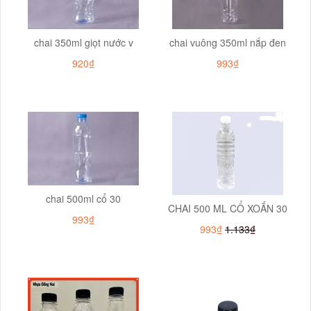
chai 350ml giọt nước v
chai vuông 350ml nắp đen
920₫
993₫
chai 500ml cổ 30
CHAI 500 ML CỔ XOẮN 30
993₫
993₫
1.133₫