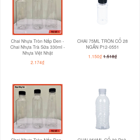
Chai Nhựa Tròn Nắp Đen -
CHAI 75ML TRÒN CỔ 28
Chai Nhựa Trà Sữa 330ml -
NGẮN P12-0551
Nhựa Việt Nhật
1.150₫
1.518₫
2.174₫