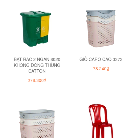
BẬT RÁC 2 NGĂN 8020
GIỎ CARÔ CAO 3373
KHÔNG ĐÓNG THÙNG
78.240₫
CATTON
278.300₫