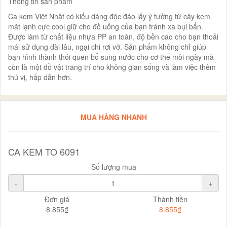
Thông tin sản phẩm
Ca kem Việt Nhật có kiểu dáng độc đáo lấy ý tưởng từ cây kem
mát lạnh cực cool giữ cho đồ uống của bạn tránh xa bụi bẩn.
Được làm từ chất liệu nhựa PP an toàn, độ bền cao cho bạn thoải
mái sử dụng dài lâu, ngại chi rơi vỡ. Sản phẩm không chỉ giúp
bạn hình thành thói quen bổ sung nước cho cơ thể mỗi ngày mà
còn là một đồ vật trang trí cho không gian sống và làm việc thêm
thú vị, hấp dẫn hơn.
MUA HÀNG NHANH
CA KEM TO 6091
Số lượng mua
-
+
Đơn giá
Thành tiền
8.855₫
8.855₫