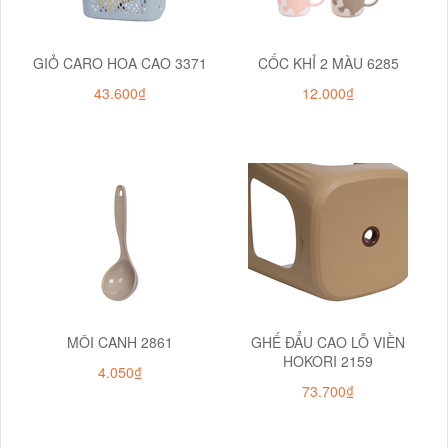
GIỎ CARO HOA CAO 3371
CỐC KHỈ 2 MÀU 6285
43.600₫
12.000₫
MÔI CANH 2861
GHẾ ĐẨU CAO LỖ VIỀN
HOKORI 2159
4.050₫
73.700₫