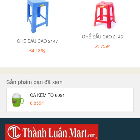
GHẾ ĐẨU CAO 2146
GHẾ ĐẨU CAO 2147
51.739₫
64.136₫
Sản phẩm bạn đã xem
CA KEM TO 6091
8.855₫