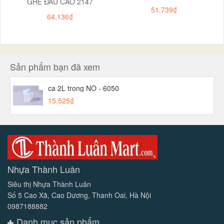
GHẾ ĐẨU CAO 2147
51.739₫
64.136₫
Sản phẩm bạn đã xem
ca 2L trong NO - 6050
15.525₫
Nhựa Thành Luân
Siêu thị Nhựa Thành Luân
Số 5 Cao Xã, Cao Dương, Thanh Oai, Hà Nội
0987188882
Danh mục sản phẩm