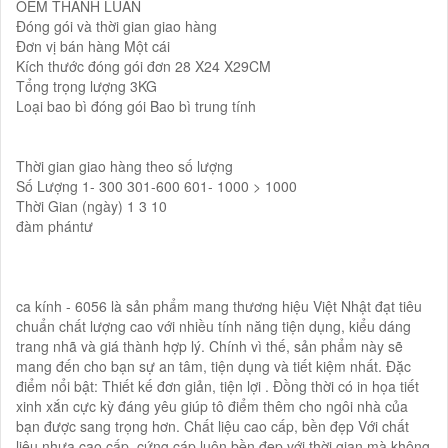
OEM THÀNH LUÂN
Đóng gói và thời gian giao hàng
Đơn vị bán hàng Một cái
Kích thước đóng gói đơn 28 X24 X29CM
Tổng trọng lượng 3KG
Loại bao bì đóng gói Bao bì trung tính
Thời gian giao hàng theo số lượng
Số Lượng 1- 300 301-600 601- 1000 > 1000
Thời Gian (ngày) 1 3 10
đàm phántư
ca kính - 6056 là sản phẩm mang thương hiệu Việt Nhật đạt tiêu
chuẩn chất lượng cao với nhiều tính năng tiện dụng, kiểu dáng
trang nhã và giá thành hợp lý. Chính vì thế, sản phẩm này sẽ
mang đến cho bạn sự an tâm, tiện dụng và tiết kiệm nhất. Đặc
điểm nổi bật: Thiết kế đơn giản, tiện lợi . Đồng thời có in họa tiết
xinh xắn cực kỳ đáng yêu giúp tô điểm thêm cho ngôi nhà của
bạn được sang trọng hơn. Chất liệu cao cấp, bền đẹp Với chất
liệu nhựa cao cấp, cứng cáp luôn bền đẹp với thời gian mà không