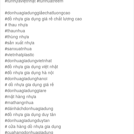
#tủnhựaviệtnhật #tunhuatreem
#donhuagiadunggiảechatluongcao
#đồ nhựa gia dụng giá rẻ chất lương cao
# thau nhựa
#thaunhua
#thùng nhựa
#sản xuất nhựa
#sanxuatnhua
#vietnhatplastic
#donhuagiadungvietnhat
#đồ nhựa gia dụng việt nhật
#đồ nhựa gia dụng hà nội
#donhuagiadunghanoi
# dồ nhựa gia dụng giá rẻ
#donhuagiadunggiare
#mặt hàng nhựa
#mathangnhua
#dánháchdonhuagiadung
#đồ nhựa gia dụng duy tân
#donhuagiadungduytan
# cửa hàng dồ nhựa gia dụng
#cuahangdonhuagiadung