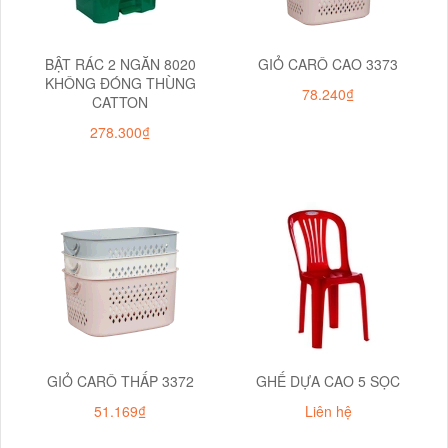
BẬT RÁC 2 NGĂN 8020
GIỎ CARÔ CAO 3373
KHÔNG ĐÓNG THÙNG
78.240₫
CATTON
278.300₫
GIỎ CARÔ THẤP 3372
GHẾ DỰA CAO 5 SỌC
51.169₫
Liên hệ