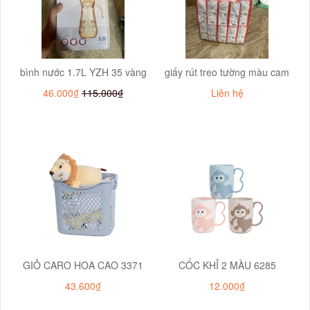
bình nước 1.7L YZH 35 vàng
giấy rút treo tường màu cam
46.000₫
115.000₫
Liên hệ
GIỎ CARO HOA CAO 3371
CỐC KHỈ 2 MÀU 6285
43.600₫
12.000₫