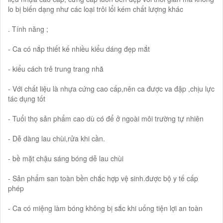
lo bị biến dạng như các loại trôi lổi kém chất lượng khác
. Tính năng ;
- Ca có nắp thiết kế nhiều kiểu dáng đẹp mắt
- kiểu cách trẻ trung trang nhã
- Với chất liệu là nhựa cứng cao cấp,nên ca được va đập ,chịu lực
tác dụng tốt
- Tuổi thọ sản phẩm cao dù có để ở ngoài môi trường tự nhiên
- Dễ dàng lau chùi,rửa khi cần.
- bề mặt chậu sáng bóng dễ lau chùi
- Sản phẩm san toàn bền chắc hợp vệ sinh.được bộ y tế cấp
phép
- Ca có miệng làm bóng không bị sắc khi uống tiện lợi an toàn