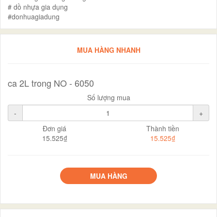
# dồ nhựa gia dụng
#donhuagiadung
MUA HÀNG NHANH
ca 2L trong NO - 6050
Số lượng mua
-
+
Đơn giá
Thành tiền
15.525₫
15.525₫
MUA HÀNG