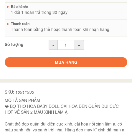
►
Bảo hành:
1 đổi 1 hoàn trả trong 30 ngày
►
Thanh toán:
Thanh toán bằng thẻ hoặc thanh toán khi nhận hàng.
Số lượng
-
+
MUA HÀNG
SKU:
10911933
MÔ TẢ SẢN PHẨM
❤️ BỘ THÔ HOA BABY DOLL CÀI HOA ĐEN QUẦN ĐÙI CỰC
HOT VỀ SẴN 2 MÀU XINH LẮM Ạ.
Chất thô đẹp quần đùi diện cực xinh, cài hoa nổi xinh lắm ạ, có
màu xanh nõn vs xanh trời nha. Hàng đẹp may kĩ xinh dã man ạ.