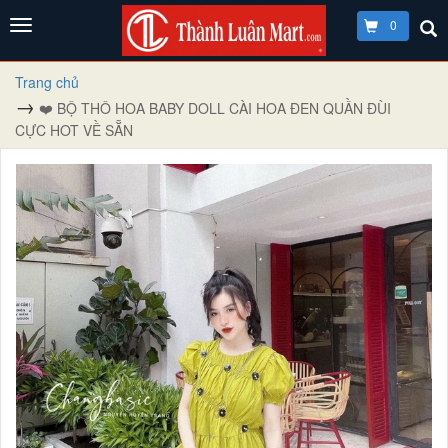
0
Trang chủ
❤️ BỘ THÔ HOA BABY DOLL CÀI HOA ĐEN QUẦN ĐÙI
CỰC HOT VỀ SẴN