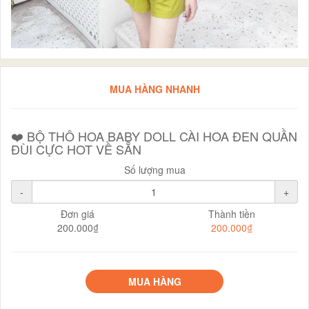
MUA HÀNG NHANH
❤️ BỘ THÔ HOA BABY DOLL CÀI HOA ĐEN QUẦN
ĐÙI CỰC HOT VỀ SẴN
Số lượng mua
-
+
Đơn giá
Thành tiền
200.000₫
200.000₫
MUA HÀNG