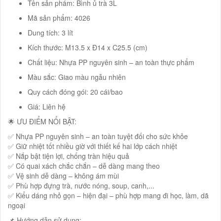
Tên sản phẩm: Bình ủ trà 3L
Mã sản phẩm: 4026
Dung tích: 3 lít
Kích thước: M13.5 x Đ14 x C25.5 (cm)
Chất liệu: Nhựa PP nguyên sinh – an toàn thực phẩm
Màu sắc: Giao màu ngẫu nhiên
Quy cách đóng gói: 20 cái/bao
Giá: Liên hệ
🌟 ƯU ĐIỂM NỔI BẬT:
✅ Nhựa PP nguyên sinh – an toàn tuyệt đối cho sức khỏe
✅ Giữ nhiệt tốt nhiều giờ với thiết kế hai lớp cách nhiệt
✅ Nắp bật tiện lợi, chống tràn hiệu quả
✅ Có quai xách chắc chắn – dễ dàng mang theo
✅ Vệ sinh dễ dàng – không ám mùi
✅ Phù hợp đựng trà, nước nóng, soup, canh,...
✅ Kiểu dáng nhỏ gọn – hiện đại – phù hợp mang đi học, làm, dã
ngoại
📌 Hướng dẫn sử dụng: