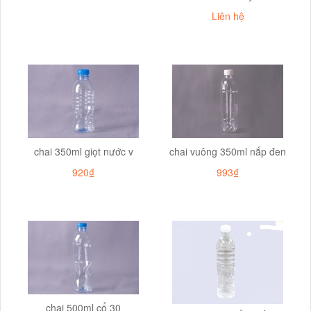
Liên hệ
chai 350ml giọt nước v
chai vuông 350ml nắp đen
920₫
993₫
chai 500ml cổ 30