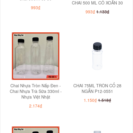
CHAI 500 ML CỔ XOẮN 30
993₫
993₫
1.133₫
Chai Nhựa Tròn Nắp Đen -
CHAI 75ML TRÒN CỔ 28
Chai Nhựa Trà Sữa 330ml -
NGẮN P12-0551
Nhựa Việt Nhật
1.150₫
1.518₫
2.174₫