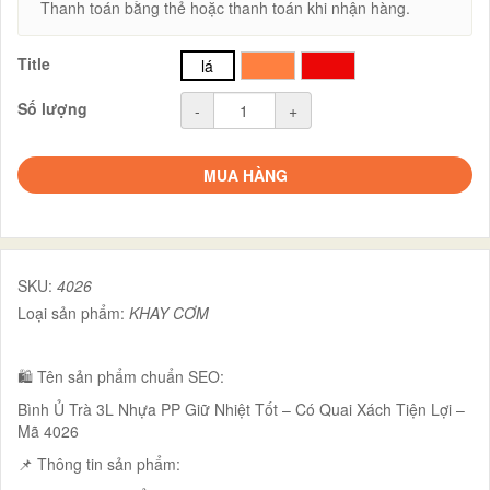
Thanh toán bằng thẻ hoặc thanh toán khi nhận hàng.
Title
lá
cam
đỏ
Số lượng
-
+
MUA HÀNG
SKU:
4026
Loại sản phẩm:
KHAY CƠM
🛍️ Tên sản phẩm chuẩn SEO:
Bình Ủ Trà 3L Nhựa PP Giữ Nhiệt Tốt – Có Quai Xách Tiện Lợi –
Mã 4026
📌 Thông tin sản phẩm: