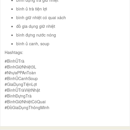
bình ủ trà tiện lợi
bình giữ nhiệt có quai xách
đồ gia dụng giữ nhiệt
bình đựng nước nóng
bình ủ canh, soup
Hashtags:
#BìnhỦTrà
#BìnhGiữNhiệt3L
#NhựaPPAnToàn
#BìnhỦCanhSoup
#GiaDụngTiệnLợi
#BìnhỦTràViệtNhật
#BìnhĐựngTrà
#BìnhGiữNhiệtCóQuai
#ĐồGiaDụngThôngMinh