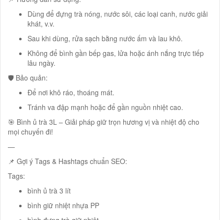
Dùng để đựng trà nóng, nước sôi, các loại canh, nước giải
khát, v.v.
Sau khi dùng, rửa sạch bằng nước ấm và lau khô.
Không để bình gần bếp gas, lửa hoặc ánh nắng trực tiếp
lâu ngày.
🛡️ Bảo quản:
Để nơi khô ráo, thoáng mát.
Tránh va đập mạnh hoặc để gần nguồn nhiệt cao.
🎯 Bình ủ trà 3L – Giải pháp giữ trọn hương vị và nhiệt độ cho
mọi chuyến đi!
—
📌 Gợi ý Tags & Hashtags chuẩn SEO:
Tags:
bình ủ trà 3 lít
bình giữ nhiệt nhựa PP
bình đựng trà giữ nhiệt