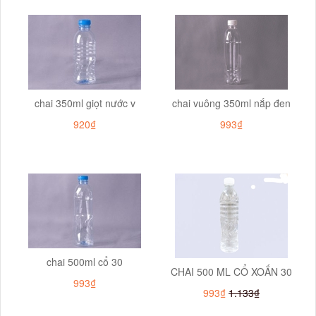
chai 350ml giọt nước v
chai vuông 350ml nắp đen
920₫
993₫
chai 500ml cổ 30
CHAI 500 ML CỔ XOẮN 30
993₫
993₫
1.133₫