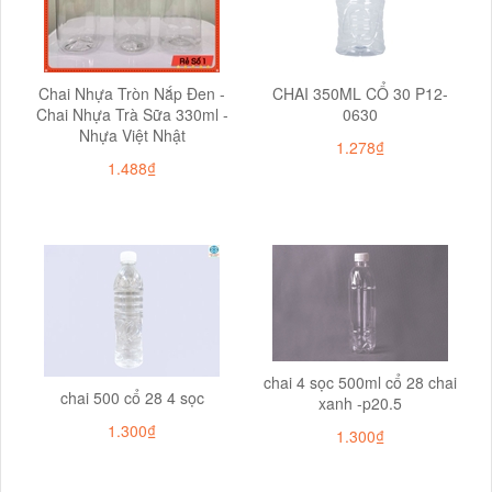
Chai Nhựa Tròn Nắp Đen -
CHAI 350ML CỔ 30 P12-
Chai Nhựa Trà Sữa 330ml -
0630
Nhựa Việt Nhật
1.278₫
1.488₫
chai 4 sọc 500ml cổ 28 chai
chai 500 cổ 28 4 sọc
xanh -p20.5
1.300₫
1.300₫