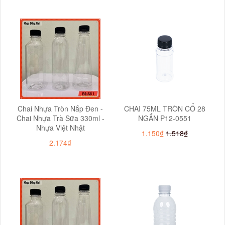
Chai Nhựa Tròn Nắp Đen -
CHAI 75ML TRÒN CỔ 28
Chai Nhựa Trà Sữa 330ml -
NGẮN P12-0551
Nhựa Việt Nhật
1.150₫
1.518₫
2.174₫