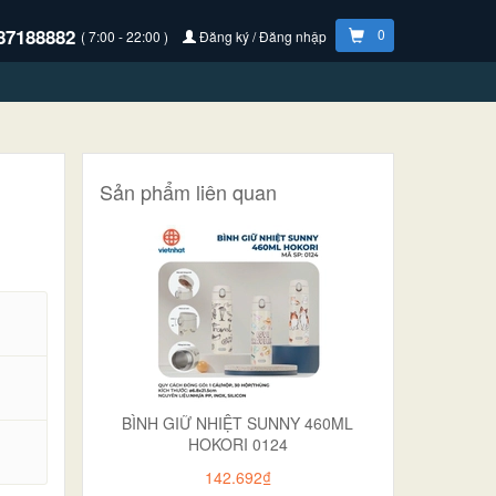
87188882
0
( 7:00 - 22:00 )
Đăng ký / Đăng nhập
Sản phẩm liên quan
BÌNH GIỮ NHIỆT SUNNY 460ML
HOKORI 0124
.
142.692₫