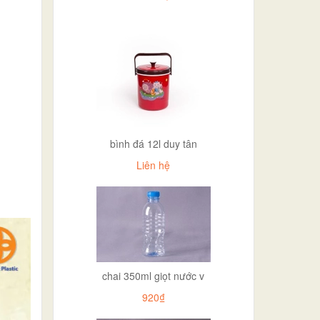
bình đá 12l duy tân
Liên hệ
chai 350ml giọt nước v
920₫