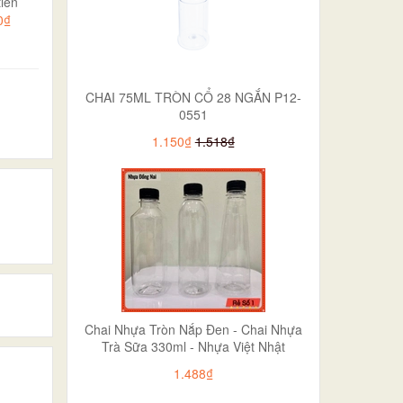
iền
0₫
CHAI 75ML TRÒN CỔ 28 NGẮN P12-
0551
1.150₫
1.518₫
Chai Nhựa Tròn Nắp Đen - Chai Nhựa
Trà Sữa 330ml - Nhựa Việt Nhật
1.488₫