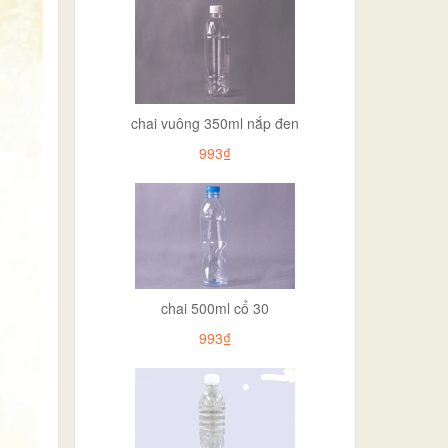
chai vuông 350ml nắp đen
993₫
chai 500ml cổ 30
993₫