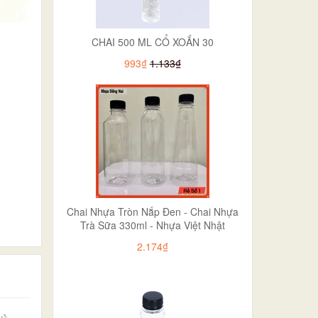
CHAI 500 ML CỔ XOẮN 30
993₫
1.133₫
Chai Nhựa Tròn Nắp Đen - Chai Nhựa
Trà Sữa 330ml - Nhựa Việt Nhật
2.174₫