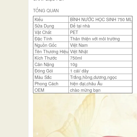
TỔNG QUAN
Kiểu
BÌNH NƯỚC HỌC SINH 750 ML
Sửa Dụng
Để tại nhà
Vật Chất
PET
Đặc Tính
Thân thiện với môi trường
Nguồn Gốc
Việt Nam
Tên Thương Hiệu
Việt Nhật
Kích Thước
750ml
Cân Nặng
10g
Đóng Gói
1 cái/ dây
Màu Sắc
Trắng,hồng,dương,ngọc
Phong Cách
hiện đại,châu Âu
OEM
chào mừng bạn