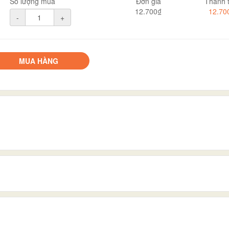
Số lượng mua
Đơn giá
Thành t
12.700₫
12.70
-
+
MUA HÀNG