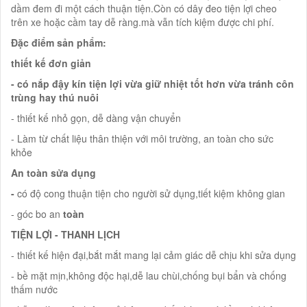
dầm đem đi một cách thuận tiện.Còn có dây đeo tiện lợi cheo
trên xe hoặc cầm tay dễ ràng.mà vẫn tích kiệm được chi phí.
Đặc điểm sản phẩm:
thiết kế đơn giản
- có nắp đậy kín tiện lợi vừa giữ nhiệt tốt hơn vừa tránh côn
trùng hay thú nuôi
- thiết kế nhỏ gọn, dễ dàng vận chuyển
- Làm từ chất liệu thân thiện với môi trường, an toàn cho sức
khỏe
An toàn sửa dụng
-
có độ cong thuận tiện cho người sử dụng,tiết kiệm không gian
- góc bo an
toàn
TIỆN LỢI - THANH LỊCH
- thiết kế hiện đại,bắt mắt mang lại cảm giác dễ chịu khi sửa dụng
- bề mặt mịn,không độc hại,dễ lau chùi,chống bụi bẩn và chống
thấm nước