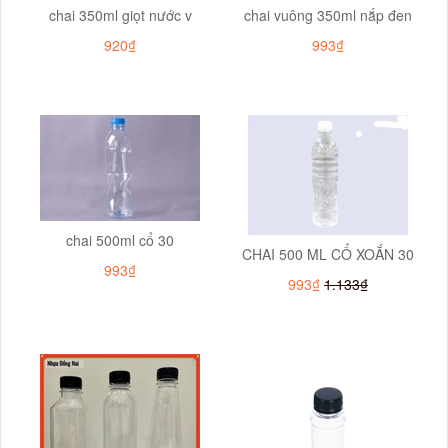
chai 350ml giọt nước v
chai vuông 350ml nắp đen
920₫
993₫
chai 500ml cổ 30
CHAI 500 ML CỔ XOẮN 30
993₫
993₫
1.133₫