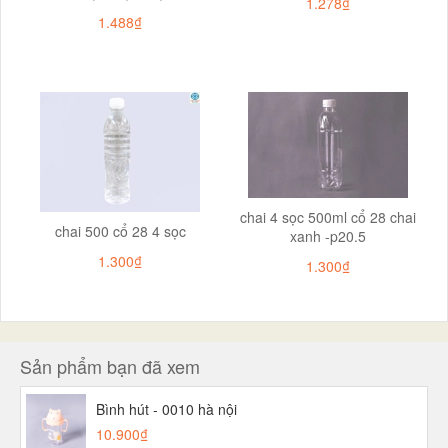
1.278₫
1.488₫
chai 4 sọc 500ml cổ 28 chai
chai 500 cổ 28 4 sọc
xanh -p20.5
1.300₫
1.300₫
Sản phẩm bạn đã xem
Bình hút - 0010 hà nội
10.900₫