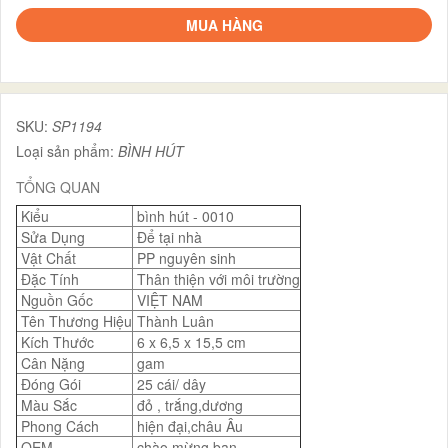
MUA HÀNG
SKU:
SP1194
Loại sản phẩm:
BÌNH HÚT
TỔNG QUAN
Kiểu
bình hút - 0010
Sửa Dụng
Để tại nhà
Vật Chất
PP nguyên sinh
Đặc Tính
Thân thiện với môi trường
Nguồn Gốc
VIỆT NAM
Tên Thương Hiệu
Thành Luân
Kích Thước
6 x 6,5 x 15,5 cm
Cân Nặng
gam
Đóng Gói
25 cái/ dây
Màu Sắc
đỏ , trắng,dương
Phong Cách
hiện đại,châu Âu
OEM
chào mừng bạn