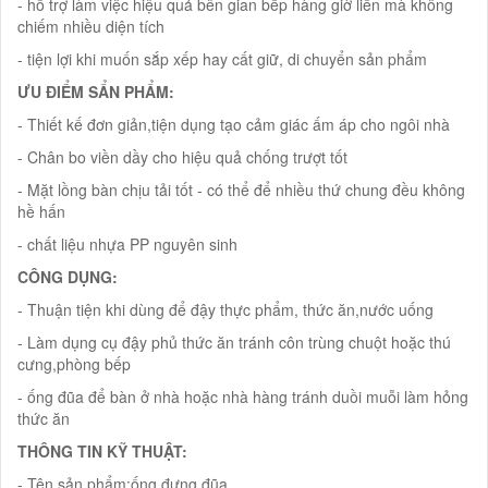
- hỗ trợ làm việc hiệu quả bên gian bếp hàng giờ liền mà không
chiếm nhiều diện tích
- tiện lợi khi muốn sắp xếp hay cất giữ, di chuyển sản phẩm
ƯU ĐIỂM SẨN PHẨM:
- Thiết kế đơn giản,tiện dụng tạo cảm giác ấm áp cho ngôi nhà
- Chân bo viền dầy cho hiệu quả chống trượt tốt
- Mặt lồng bàn chịu tải tốt - có thể để nhiều thứ chung đều không
hề hấn
- chất liệu nhựa PP nguyên sinh
CÔNG DỤNG:
- Thuận tiện khi dùng để đậy thực phẩm, thức ăn,nước uống
- Làm dụng cụ đậy phủ thức ăn tránh côn trùng chuột hoặc thú
cưng,phòng bếp
- ống đũa để bàn ở nhà hoặc nhà hàng tránh duồi muỗi làm hỏng
thức ăn
THÔNG TIN KỸ THUẬT:
- Tên sản phẩm:ống đựng đũa