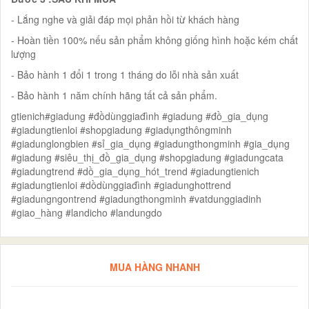
- Lắng nghe và giải đáp mọi phản hồi từ khách hàng
- Hoàn tiền 100% nếu sản phẩm không giống hình hoặc kém chất
lượng
- Bảo hành 1 đổi 1 trong 1 tháng do lỗi nhà sản xuất
- Bảo hành 1 năm chính hãng tất cả sản phẩm.
gtienich#giadung #đồdùnggiađình #giadung #đồ_gia_dụng
#giadungtienloi #shopgiadung #giadụngthôngminh
#giadunglongbien #sỉ_gia_dụng #giadungthongminh #gia_dụng
#giadung #siêu_thị_đồ_gia_dụng #shopgiadung #giadungcata
#giadungtrend #dồ_gia_dụng_hót_trend #giadungtienich
#giadungtienloi #dồdùnggiađình #giadunghottrend
#giadungngontrend #giadungthongminh #vatdunggiadinh
#giao_hàng #landicho #landungdo
MUA HÀNG NHANH